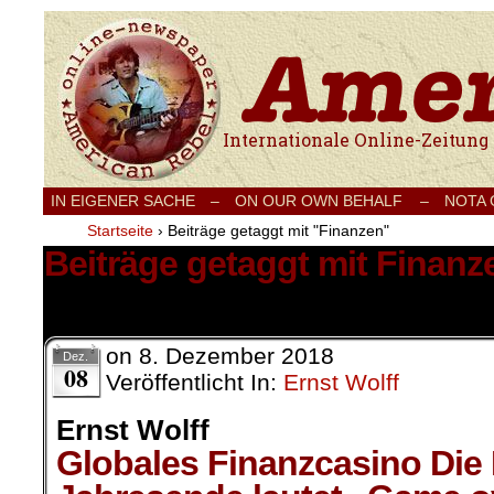
Internationale Onlinezeitung für Frieden
IN EIGENER SACHE
–
ON OUR OWN BEHALF –
NOTA
Startseite
›
Beiträge getaggt mit "Finanzen"
Beiträge getaggt mit Finanz
1 Ergebnis.
on
8. Dezember 2018
Dez.
08
Veröffentlicht In:
Ernst Wolff
Ernst Wolff
Globales Finanzcasino Die