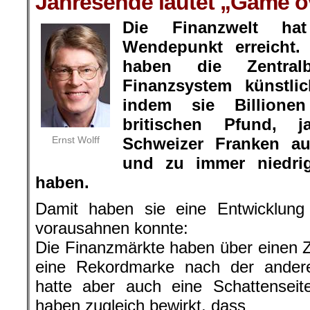
Jahresende lautet „Game o
Die Finanzwelt h
Wendepunkt erreicht.
haben die Zentral
Finanzsystem künstli
indem sie Billione
britischen Pfund, 
Ernst Wolff
Schweizer Franken a
und zu immer niedri
haben.
Damit haben sie eine Entwicklung 
vorausahnen konnte:
Die Finanzmärkte haben über einen 
eine Rekordmarke nach der ander
hatte aber auch eine Schattense
haben zugleich bewirkt, dass