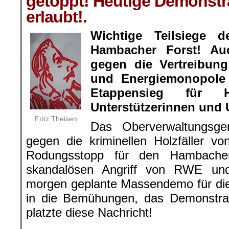
getoppt! Heutige Demonstr
erlaubt!
.
Wichtige Teilsiege 
Hambacher Forst! Auc
gegen die Vertreibun
und Energiemonopol
Etappensieg für H
Unterstützerinnen und U
Fritz Theisen
Das Oberverwaltungsge
gegen die kriminellen Holzfäller v
Rodungsstopp für den Hambacher
skandalösen Angriff von RWE und
morgen geplante Massendemo für di
in die Bemühungen, das Demonstrati
platzte diese Nachricht!