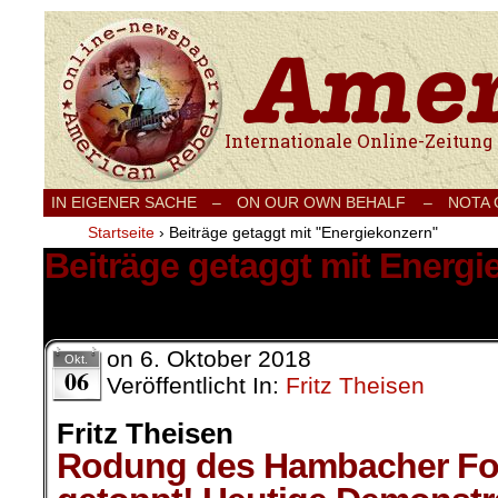
Internationale Onlinezeitung für Frieden
IN EIGENER SACHE
–
ON OUR OWN BEHALF –
NOTA
Startseite
›
Beiträge getaggt mit "Energiekonzern"
Beiträge getaggt mit Energ
1 Ergebnis.
on
6. Oktober 2018
Okt.
06
Veröffentlicht In:
Fritz Theisen
Fritz Theisen
Rodung des Hambacher For