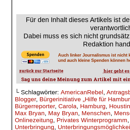
.
Für den Inhalt dieses Artikels ist d
verantwortlic
Dabei muss es sich nicht grundsätz
Redaktion hand
Auch linker Journalismus ist nicht 
und auch kleine Spenden können he
└ Schlagwörter:
AmericanRebel
,
Antragsb
Blogger
,
Bürgerinitiative „Hilfe für Hamb
Bürgerreporter
,
Carola
,
Hamburg
,
Houstin
Max Bryan
,
May Bryan
,
Menschen
,
Mens
Onlinezeitung
,
Privates Winterprogramm
Unterbringung
,
Unterbringungsmöglichkei