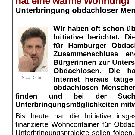
hat eine warme Wohnung!
Unterbringung obdachloser Me
.
Wir haben oft schon ü
Initiative berichtet. Di
für Hamburger Obdach
Zusammenschluss en
Bürgerinnen zur Unter
Obdachlosen. Die h
Nico Diener
Internet heraus tätig
obdachlosen Menschen
finden und bei der Such
Unterbringungsmöglichkeiten mitw
Bis heute hat die Initiative ins
finanzierte Wohncontainer für Obdach
Unterbringungsprojekte sollen folgen.