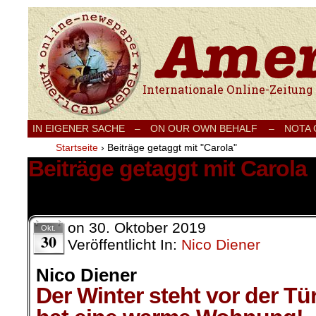
Internationale Onlinezeitung für Frieden
IN EIGENER SACHE
–
ON OUR OWN BEHALF –
NOTA
Startseite
›
Beiträge getaggt mit "Carola"
Beiträge getaggt mit Carola
1 Ergebnis.
on
30. Oktober 2019
Okt.
30
Veröffentlicht In:
Nico Diener
Nico Diener
Der Winter steht vor der Tür