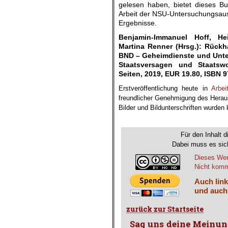
gelesen haben, bietet dieses B
Arbeit der NSU-Untersuchungsaus
Ergebnisse.
Benjamin-Immanuel Hoff, Hei
Martina Renner (Hrsg.): Rückh
BND – Geheimdienste und Unt
Staatsversagen und Staatsw
Seiten, 2019, EUR 19.80, ISBN 
Erstveröffentlichung heute in
Arbe
freundlicher Genehmigung des Herau
Bilder und Bildunterschriften wurden
.
Für den Inhalt d
Dabei muss es sich
Dieses Wer
Nicht komme
Auch link
und auch