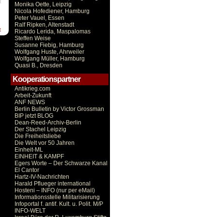
Monika Oette, Leipzig
Nicola Hofediener, Hamburg
Peter Vauel, Essen
Ralf Ripken, Altenstadt
t
Ricardo Lerida, Maspalomas
Steffen Weise
Susanne Fiebig, Hamburg
Wolfgang Huste, Ahrweiler
Wolfgang Müller, Hamburg
Quasi B., Dresden
Kooperationspartner
Antikrieg.com
Arbeit-Zukunft
ANF NEWS
Berlin Bulletin by Victor Grossman
BIP jetzt BLOG
Dean-Reed-Archiv-Berlin
Der Stachel Leipzig
Die Freiheitsliebe
Die Welt vor 50 Jahren
Einheit-ML
EINHEIT & KAMPF
Egers Worte – Der Schwarze Kanal
El Cantor
Hartz-IV-Nachrichten
Harald Pflueger international
Hosteni – INFO (nur per eMail)
Informationsstelle Militarisierung
Infoportal f. antif. Kult. u. Polit. M/P
INFO-WELT