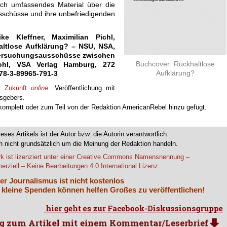
uch umfassendes Material über die
schüsse und ihre unbefriedigenden
ke Kleffner, Maximilian Pichl,
altlose Aufklärung? – NSU, NSA,
ersuchungsausschüsse zwischen
Buchcover: Rückhaltlose
ohl, VSA Verlag Hamburg, 272
Aufklärung?
978-3-89965-791-3
it Zukunft
online
. Veröffentlichung mit
sgebers.
 komplett oder zum Teil von der Redaktion AmericanRebel hinzu gefügt.
ieses Artikels ist der Autor bzw. die Autorin verantwortlich.
 nicht grundsätzlich um die Meinung der Redaktion handeln.
k ist lizenziert unter einer Creative Commons Namensnennung –
rziell – Keine Bearbeitungen 4.0 International Lizenz.
er Journalismus ist nicht kostenlos
 kleine Spenden können helfen Großes zu veröffentlichen!