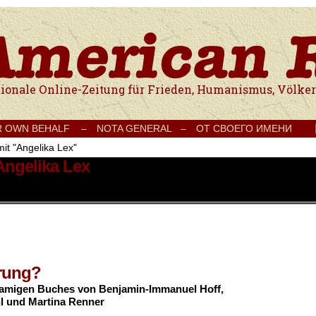
e Onlinezeitung für Frieden, Humanismus, Völkerverständigung und Kul
R OWN BEHALF –
NOTA GENERAL –
ОТ СВОЕГО ИМЕНИ
mit "Angelika Lex"
Angelika Lex
ärung?
amigen Buches von Benjamin-Immanuel Hoff,
hl und Martina Renner