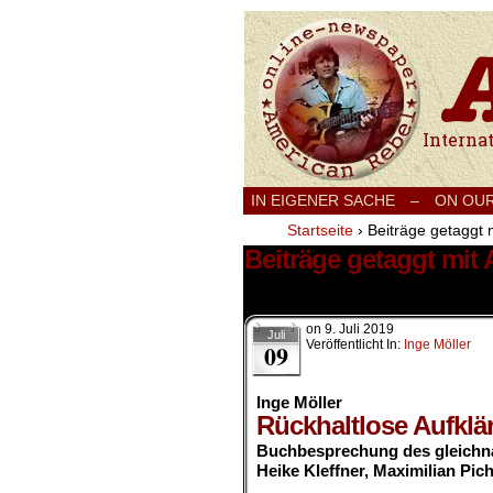
International
IN EIGENER SACHE
–
ON OU
Startseite
›
Beiträge getaggt 
Beiträge getaggt mit 
1 Ergebnis.
on
9. Juli 2019
Juli
Veröffentlicht In:
Inge Möller
09
Inge Möller
Rückhaltlose Aufkl
Buchbesprechung des gleichn
Heike Kleffner, Maximilian Pic
.