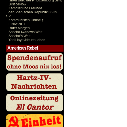
Israel Büro der R. Luxemburg Stiftg.
JusticeNow!
Kämpfer und Freunde
der Spanischen Republik 36/39
e.V.
Kommunisten Online †
LINKSNET
Roter Morgen
Sascha Iwanows Welt
Sascha’s Welt
YeniHayat/NeuesLeben
American Rebel