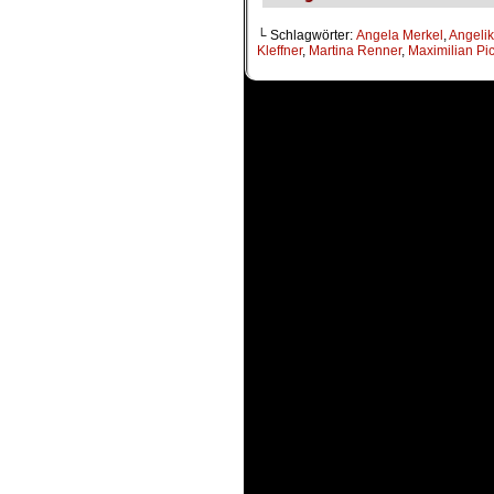
└ Schlagwörter:
Angela Merkel
,
Angeli
Kleffner
,
Martina Renner
,
Maximilian Pic