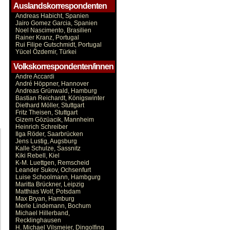
Auslandskorrespondenten
Andreas Habicht, Spanien
Jairo Gomez Garcia, Spanien
Noel Nascimento, Brasilien
Rainer Kranz, Portugal
Rui Filipe Gutschmidt, Portugal
Yücel Özdemir, Türkei
Volkskorrespondenten/innen
Andre Accardi
André Höppner, Hannover
Andreas Grünwald, Hamburg
Bastian Reichardt, Königswinter
Diethard Möller, Stuttgart
Fritz Theisen, Stuttgart
Gizem Gözüacik, Mannheim
Heinrich Schreiber
Ilga Röder, Saarbrücken
Jens Lustig, Augsburg
Kalle Schulze, Sassnitz
Kiki Rebell, Kiel
K-M. Luettgen, Remscheid
Leander Sukov, Ochsenfurt
Luise Schoolmann, Hambgurg
Maritta Brückner, Leipzig
Matthias Wolf, Potsdam
Max Bryan, Hamburg
Merle Lindemann, Bochum
Michael Hillerband,
Recklinghausen
H. Michael Vilsmeier, Dingolfing