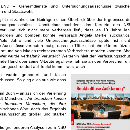
BND – Geheimdienste und Untersuchungsausschüsse zwische
n und Staatswohl.
ibt mit zahlreichen Beiträgen einen Überblick über die Ergebnisse d
chungsausschüsse: Unmittelbar nachdem das Kerntrio des NS
 war und sich nicht mehr verbergen ließ, dass es 10 Jahre lan
morden und bomben konnte, versprach Angela Merkel rückhaltlos
Viele Jahre und viele Untersuchungsausschüsse später ist nicht
ie Ausschüsse vermuten mutig, dass die Täter nicht ohne Unterstützu
rat und von lokalen rechtsextremen Verbrechern morden konnten. Ab
er wurde verhaftet? Verurteilt? Weiterhin hielt der Verfassungsschu
nde Hand über seine V-Leute egal, wie nah sie an den Verbrechen u
ten geschreddert auf Teufel komm ‚raus, auch
da wurde gemauert und falsch
hüssen. So ging alles aus wie dass
 im Buch – anlässlich der Verleihung
tadt München:
„Wir brauchen keinen
ir brauchen Menschen, die ihre
n schönes Wort, doch das Ergebnis
assungsschutz größer und stärker
tiefgreifenderen Analysen zum NSU