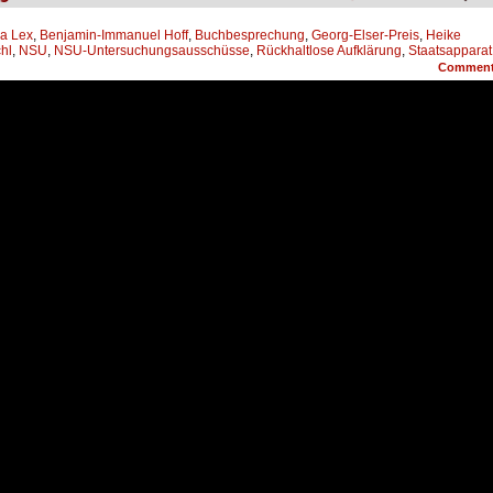
ka Lex
,
Benjamin-Immanuel Hoff
,
Buchbesprechung
,
Georg-Elser-Preis
,
Heike
hl
,
NSU
,
NSU-Untersuchungsausschüsse
,
Rückhaltlose Aufklärung
,
Staatsapparat
Commen