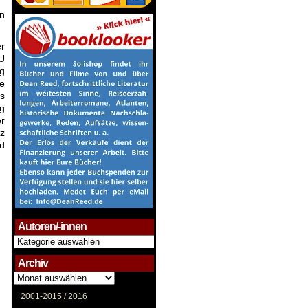
n
er
U
g
e
s
ng
er
tz
nd
Autoren/-innen
Autoren/-
innen
Archiv
Archiv
2001-2015 /
2016