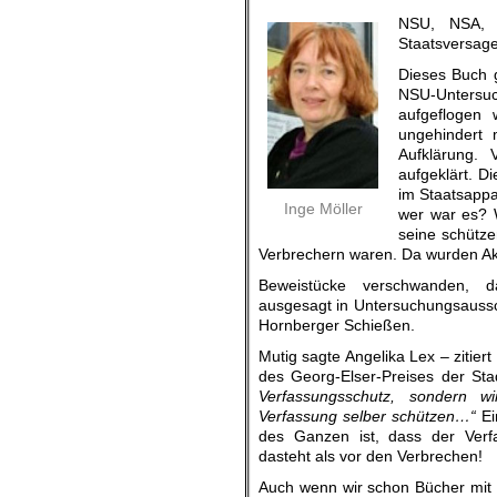
NSU, NSA, 
Staatsversage
Dieses Buch g
NSU-Untersu
aufgeflogen
ungehindert 
Aufklärung. 
aufgeklärt. D
im Staatsappa
Inge Möller
wer war es? W
seine schütze
Verbrechern waren. Da wurden Ak
Beweistücke verschwanden, 
ausgesagt in Untersuchungsaussc
Hornberger Schießen.
Mutig sagte Angelika Lex – zitiert
des Georg-Elser-Preises der S
Verfassungsschutz, sondern w
Verfassung selber schützen…“
Ei
des Ganzen ist, dass der Verf
dasteht als vor den Verbrechen!
Auch wenn wir schon Bücher mit 