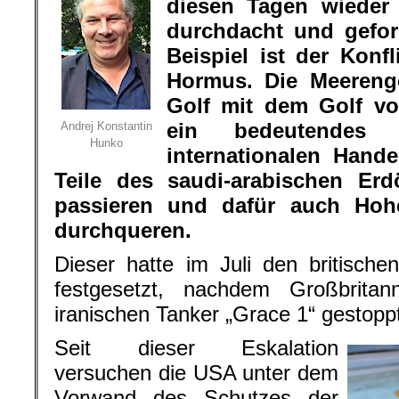
diesen Tagen wieder 
durchdacht und gefor
Beispiel ist der Konf
Hormus. Die Meereng
Golf mit dem Golf vo
ein bedeutendes
Andrej Konstantin
Hunko
internationalen Hand
Teile des saudi-arabischen Er
passieren und dafür auch Hohe
durchqueren.
Dieser hatte im Juli den britisch
festgesetzt, nachdem Großbritan
iranischen Tanker „Grace 1“ gestoppt
Seit dieser Eskalation
versuchen die USA unter dem
Vorwand des Schutzes der