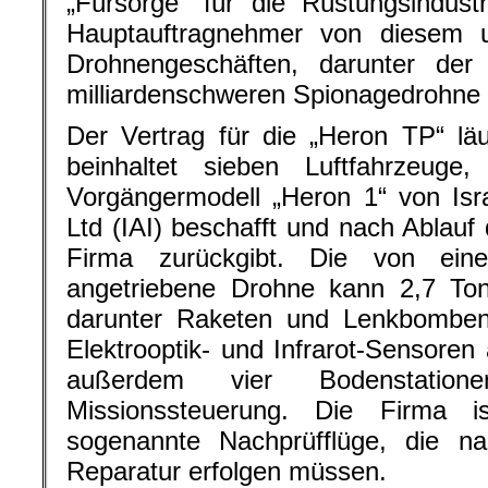
„Fürsorge“ für die Rüstungsindust
Hauptauftragnehmer von diesem 
Drohnengeschäften, darunter der
milliardenschweren Spionagedroh
Der Vertrag für die „Heron TP“ lä
beinhaltet sieben Luftfahrzeug
Vorgängermodell „Heron 1“ von Isr
Ltd (IAI) beschafft und nach Ablauf
Firma zurückgibt. Die von eine
angetriebene Drohne kann 2,7 Ton
darunter Raketen und Lenkbomben
Elektrooptik- und Infrarot-Sensoren 
außerdem vier Bodenstatio
Missionssteuerung. Die Firma i
sogenannte Nachprüfflüge, die n
Reparatur erfolgen müssen.