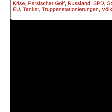
Krise
,
Persischer Golf
,
Russland
,
SPD
,
S
EU
,
Tanker
,
Truppenstationierungen
,
Völk