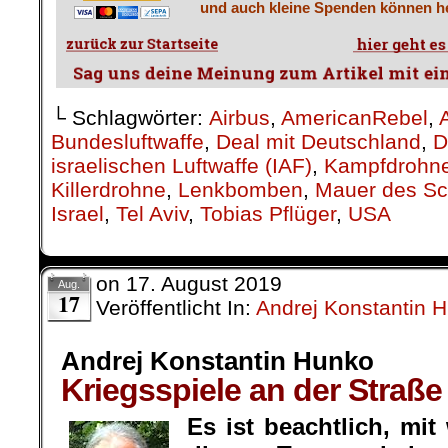
und auch kleine Spenden können he
└ Schlagwörter:
Airbus
,
AmericanRebel
,
Bundesluftwaffe
,
Deal mit Deutschland
,
D
israelischen Luftwaffe (IAF)
,
Kampfdrohn
Killerdrohne
,
Lenkbomben
,
Mauer des S
Israel
,
Tel Aviv
,
Tobias Pflüger
,
USA
on
17. August 2019
Aug.
17
Veröffentlicht In:
Andrej Konstantin 
Andrej Konstantin Hunko
Kriegsspiele an der Straß
Es ist beachtlich, mit