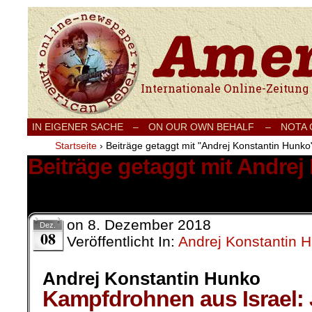
Internationale Onlinezeitung für Frieden
IN EIGENER SACHE
–
ON OUR OWN BEHALF –
NOTA
Startseite
›
Beiträge getaggt mit "Andrej Konstantin Hunko
Beiträge getaggt mit Andre
2 Ergebnisse.
on
8. Dezember 2018
Dez.
08
Veröffentlicht In:
Andrej Konstantin 
Andrej Konstantin Hunko
Kampfdrohnen aus Israel: J