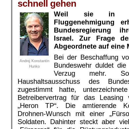
schnell gehen
Weil sie in De
Fluggenehmigung erha
Bundesregierung i
Israel. Zur Frage d
Abgeordnete auf eine
Bei der Beschaffung v
Andrej Konstantin
Bundeswehr duldet die
Hunko
Verzug mehr. So
Haushaltsausschuss des Bund
zugestimmt hatte, unterzeichne
Betreibervertrag für das Leasin
„Heron TP“. Die amtierende Ko
Drohnen-Wunsch mit einer „Fürsor
Soldaten. Dahinter steckt aber v