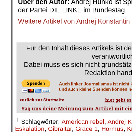
Über den Autor:
Andrej Hunko ist Spr
der Partei DIE LINKE im Bundestag.
Weitere Artikel von Andrej Konstanti
.
Für den Inhalt dieses Artikels ist d
verantwortlic
Dabei muss es sich nicht grundsätz
Redaktion hand
Auch linker Journalismus ist nicht 
und auch kleine Spenden können he
└ Schlagwörter:
American rebel
,
Andrej K
Eskalation
,
Gibraltar
,
Grace 1
,
Hormus
,
K