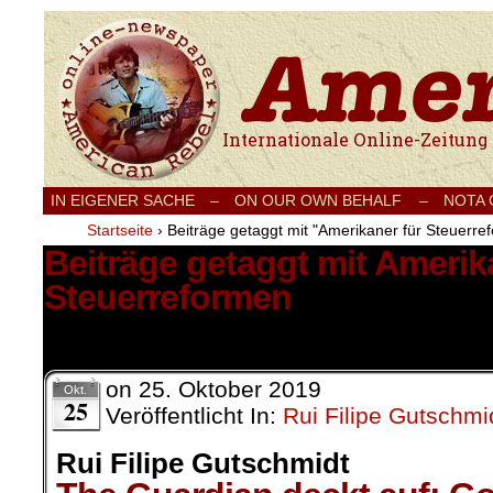
Internationale Onlinezeitung für Frieden
IN EIGENER SACHE
–
ON OUR OWN BEHALF –
NOTA
Startseite
›
Beiträge getaggt mit "Amerikaner für Steuerre
Beiträge getaggt mit Amerik
Steuerreformen
1 Ergebnis.
on
25. Oktober 2019
Okt.
25
Veröffentlicht In:
Rui Filipe Gutschmi
Rui Filipe Gutschmidt