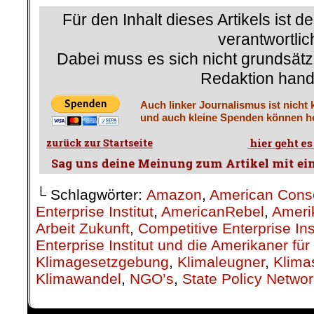
Für den Inhalt dieses Artikels ist d
verantwortlic
Dabei muss es sich nicht grundsätz
Redaktion hand
Auch linker Journalismus ist nicht 
und auch kleine Spenden können he
└ Schlagwörter:
Amazon
,
American Conse
Enterprise Institut
,
AmericanRebel
,
Ameri
Arbeit Zukunft
,
Competitive Enterprise Ins
Enterprise Institut und die Amerikaner fü
Klimagesetzgebung
,
Klimaleugner
,
Klim
Klimawandel
,
NGO’s
,
State Policy Netwo