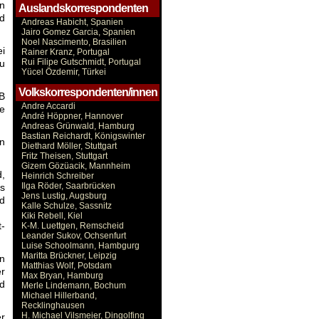
n
Auslandskorrespondenten
nd
Andreas Habicht, Spanien
Jairo Gomez Garcia, Spanien
Noel Nascimento, Brasilien
ei
Rainer Kranz, Portugal
Rui Filipe Gutschmidt, Portugal
zu
Yücel Özdemir, Türkei
Volkskorrespondenten/innen
LB
Andre Accardi
ie
André Höppner, Hannover
Andreas Grünwald, Hamburg
Bastian Reichardt, Königswinter
n
Diethard Möller, Stuttgart
Fritz Theisen, Stuttgart
Gizem Gözüacik, Mannheim
d,
Heinrich Schreiber
Ilga Röder, Saarbrücken
es
Jens Lustig, Augsburg
nd
Kalle Schulze, Sassnitz
Kiki Rebell, Kiel
t-
K-M. Luettgen, Remscheid
Leander Sukov, Ochsenfurt
Luise Schoolmann, Hambgurg
Maritta Brückner, Leipzig
in
Matthias Wolf, Potsdam
er
Max Bryan, Hamburg
d
Merle Lindemann, Bochum
Michael Hillerband,
Recklinghausen
H. Michael Vilsmeier, Dingolfing
er