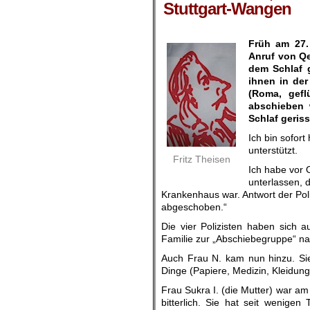
Stuttgart-Wangen
Früh am 27.
Anruf von Qe
dem Schlaf g
ihnen in de
(Roma, gefl
abschieben 
Schlaf geris
Ich bin sofor
unterstützt.
Fritz Theisen
Ich habe vor O
unterlassen, 
Krankenhaus war. Antwort der Poli
abgeschoben.“
Die vier Polizisten haben sich a
Familie zur „Abschiebegruppe“ na
Auch Frau N. kam nun hinzu. Sie 
Dinge (Papiere, Medizin, Kleidung
Frau Sukra I. (die Mutter) war am 
bitterlich. Sie hat seit wenige