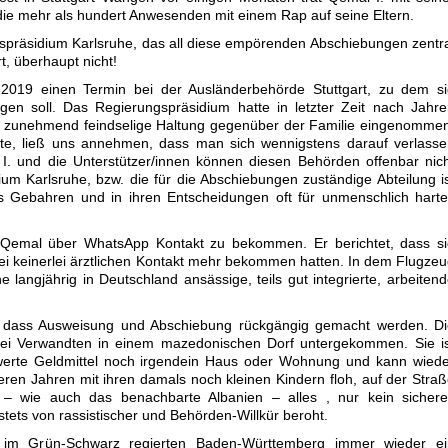
 die mehr als hundert Anwesenden mit einem Rap auf seine Eltern.
ngspräsidium Karlsruhe, das all diese empörenden Abschiebungen zentr
, überhaupt nicht!
2019 einen Termin bei der Ausländerbehörde Stuttgart, zu dem si
gen soll. Das Regierungspräsidium hatte in letzter Zeit nach Jahr
ine zunehmend feindselige Haltung gegenüber der Familie eingenomme
tte, ließ uns annehmen, dass man sich wennigstens darauf verlass
I. und die Unterstützer/innen können diesen Behörden offenbar nic
um Karlsruhe, bzw. die für die Abschiebungen zuständige Abteilung i
es Gebahren und in ihren Entscheidungen oft für unmenschlich hart
t Qemal über WhatsApp Kontakt zu bekommen. Er berichtet, dass si
i keinerlei ärztlichen Kontakt mehr bekommen hatten. In dem Flugze
langjährig in Deutschland ansässige, teils gut integrierte, arbeiten
e, dass Ausweisung und Abschiebung rückgängig gemacht werden. Di
st bei Verwandten in einem mazedonischen Dorf untergekommen. Sie i
werte Geldmittel noch irgendein Haus oder Wohnung und kann wiede
eren Jahren mit ihren damals noch kleinen Kindern floh, auf der Stra
 – wie auch das benachbarte Albanien – alles , nur kein sichere
stets von rassistischer und Behörden-Willkür beroht.
nd, im Grün-Schwarz regierten Baden-Württemberg immer wieder ei