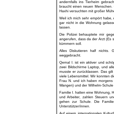
andernfalls ins Tierheim gebra
braucht einen neuen Menschen. G
Haxhi versuchten mit großer Müh
Weil ich mich sehr empört habe, d
gar nicht in die Wohnung gelass
lassen.
Die Polizei behauptete mir gege
angerufen, dass da der Arzt (Es 
kümmern soll.
Alles Diskutieren half nichts
weggebracht.
Qemal I. ist ein aktiver und sch
zwei Bildschirme Laptop, und all
musste er zurücklassen. Das gilt
viele Lebensmittel. Wir konnten
Frau N. und ich haben morgens b
Wangen) und der Wilhelm-Schule 
Familie I. hatten eine Wohnung, Ha
und Arbeiter, zahlen Steuern un
gehen zur Schule. Die Familie
Unterstützer/innen.
Auf einem internationalen Kultur