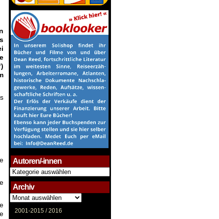
n
us
i
e
)
m
ls
ie
Autoren/-innen
Autoren/-
innen
te
Archiv
Archiv
te
2001-2015 /
2016
ze