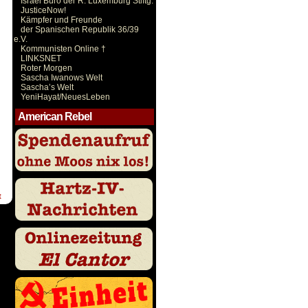
Israel Büro der R. Luxemburg Stiftg.
JusticeNow!
Kämpfer und Freunde
der Spanischen Republik 36/39
e.V.
Kommunisten Online †
LINKSNET
Roter Morgen
Sascha Iwanows Welt
Sascha’s Welt
YeniHayat/NeuesLeben
American Rebel
t