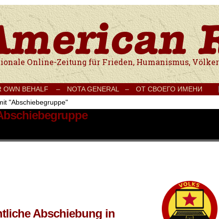
e Onlinezeitung für Frieden, Humanismus, Völkerverständigung und Kul
R OWN BEHALF –
NOTA GENERAL –
ОТ СВОЕГО ИМЕНИ
mit "Abschiebegruppe"
 Abschiebegruppe
htliche Abschiebung in