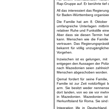
Rap-Gruppe auf. Er berührte tief
All das interessiert das Regieru
für Baden-Württemberg organisiert
Die Familie hat am 8. Oktober 
umfangreiche Unterlagen mitbrin
relativer Ruhe und Funkstille e
Aber dass sie diesen Termin ha
kann. Menschen wie die Familie 
vertrauen. Das Regierungspräsidi
bekannt für völlig unzugänglich
Vorgehen.
Inzwischen ist es gelungen, mi
entgegen den Aussagen der Polize
nach Mazedonien seien zahlreiche 
Menschen abgeschoben worden.
Qemal fordert für seine Famili
Familie ist zur Zeit notdürftig
arm. Sie besitzt weder nennens
dort landen, von wo sie vor mehr
in Mazedonien. Mazedonien ist
Herkunftsland für Roma. Sie sind 
Integration life in Deutschla