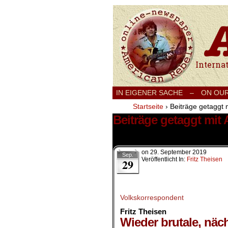
International
IN EIGENER SACHE
–
ON OU
Startseite
›
Beiträge getaggt 
Beiträge getaggt mit
1 Ergebnis.
on
29. September 2019
Sep.
Veröffentlicht In:
Fritz Theisen
29
Volkskorrespondent
Fritz Theisen
Wieder brutale, näc