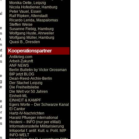
Monika Oette, Leipzig
Nicola Hofediener, Hamburg
Peter Vauel, Essen
al
Ralf Ripken, Altenstadt
Ricardo Lerida, Maspalomas
Steffen Weise
e
Susanne Fiebig, Hamburg
en
Wolfgang Huste, Ahrweiler
Wolfgang Müller, Hamburg
n.
Quasi B., Dresden
en
ht
Kooperationspartner
st
Antikrieg.com
es
Arbeit-Zukunft
ANF NEWS
Berlin Bulletin by Victor Grossman
BIP jetzt BLOG
e
Dean-Reed-Archiv-Berlin
ug
Der Stachel Leipzig
de
Die Freiheitsliebe
Die Welt vor 50 Jahren
Einheit-ML
EINHEIT & KAMPF
e
Egers Worte – Der Schwarze Kanal
st
El Cantor
r
Hartz-IV-Nachrichten
ße
Harald Pflueger international
Hosteni – INFO (nur per eMail)
s
Informationsstelle Militarisierung
Infoportal f. antif. Kult. u. Polit. M/P
INFO-WELT
n