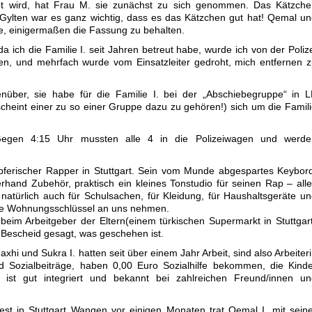
cht wird, hat Frau M. sie zunächst zu sich genommen. Das Kätzche
ylten war es ganz wichtig, dass es das Kätzchen gut hat! Qemal u
e, einigermaßen die Fassung zu behalten.
a ich die Familie I. seit Jahren betreut habe, wurde ich von der Poliz
en, und mehrfach wurde vom Einsatzleiter gedroht, mich entfernen 
nüber, sie habe für die Familie I. bei der „Abschiebegruppe“ in 
scheint einer zu so einer Gruppe dazu zu gehören!) sich um die Famil
. Gegen 4:15 Uhr mussten alle 4 in die Polizeiwagen und werde
öpferischer Rapper in Stuttgart. Sein vom Munde abgespartes Keybor
erhand Zubehör, praktisch ein kleines Tonstudio für seinen Rap – all
 natürlich auch für Schulsachen, für Kleidung, für Haushaltsgeräte u
 die Wohnungsschlüssel an uns nehmen.
eim Arbeitgeber der Eltern(einem türkischen Supermarkt in Stuttgar
Bescheid gesagt, was geschehen ist.
xhi und Sukra I. hatten seit über einem Jahr Arbeit, sind also Arbeiter
d Sozialbeiträge, haben 0,00 Euro Sozialhilfe bekommen, die Kind
 ist gut integriert und bekannt bei zahlreichen Freund/innen un
fest in Stuttgart Wangen vor einigen Monaten trat Qemal I. mit sein