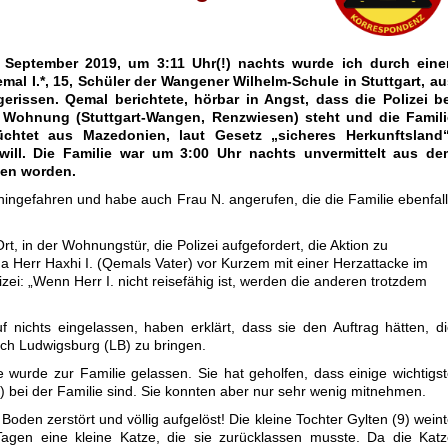
 September 2019, um 3:11 Uhr(!) nachts wurde ich durch eine
mal I.*, 15, Schüler der Wangener Wilhelm-Schule in Stuttgart, a
erissen. Qemal berichtete, hörbar in Angst, dass die Polizei be
r Wohnung (Stuttgart-Wangen, Renzwiesen) steht und die Famili
üchtet aus Mazedonien, laut Gesetz „sicheres Herkunftsland“
will. Die Familie war um 3:00 Uhr nachts unvermittelt aus de
sen worden.
t hingefahren und habe auch Frau N. angerufen, die die Familie ebenfal
rt, in der Wohnungstür, die Polizei aufgefordert, die Aktion zu
da Herr Haxhi I. (Qemals Vater) vor Kurzem mit einer Herzattacke im
zei: „Wenn Herr I. nicht reisefähig ist, werden die anderen trotzdem
uf nichts eingelassen, haben erklärt, dass sie den Auftrag hätten, d
ch Ludwigsburg (LB) zu bringen.
wurde zur Familie gelassen. Sie hat geholfen, dass einige wichtigs
) bei der Familie sind. Sie konnten aber nur sehr wenig mitnehmen.
Boden zerstört und völlig aufgelöst! Die kleine Tochter Gylten (9) wein
n Tagen eine kleine Katze, die sie zurücklassen musste. Da die Kat