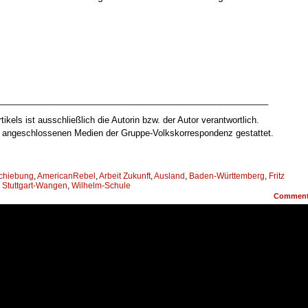
________________________________________________________
tikels ist ausschließlich die Autorin bzw. der Autor verantwortlich.
ur angeschlossenen Medien der Gruppe-Volkskorrespondenz gestattet.
chiebung
,
AmericanRebel
,
Arbeit Zukunft
,
Ausland
,
Baden-Württemberg
,
Fritz
,
Stuttgart-Wangen
,
Wilhelm-Schule
Commen