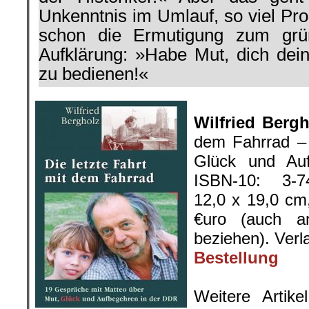
Unkenntnis im Umlauf, so viel Pr
schon die Ermutigung zum grün
Aufklärung: »Habe Mut, dich dei
zu bedienen!«
.
Wilfried Bergh
dem Fahrrad –
Glück und Au
ISBN-10:
3-7
12,0 x 19,0 cm
€uro (auch an
beziehen). Verl
Bestellung
.
Weitere Artik