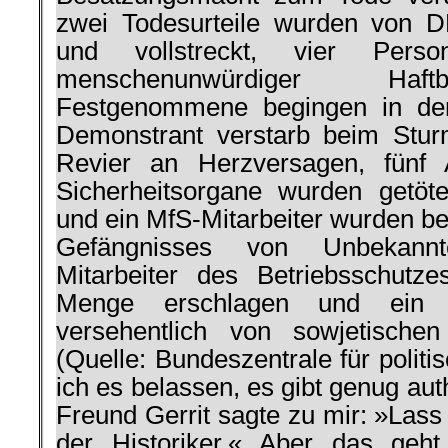
zwei Todesurteile wurden von D
und vollstreckt, vier Perso
menschenunwürdiger Haft
Festgenommene begingen in der
Demonstrant verstarb beim Sturm
Revier an Herzversagen, fünf
Sicherheitsorgane wurden getötet
und ein MfS-Mitarbeiter wurden be
Gefängnisses von Unbekannt
Mitarbeiter des Betriebsschutz
Menge erschlagen und ein we
versehentlich von sowjetische
(Quelle: Bundeszentrale für politis
ich es belassen, es gibt genug au
Freund Gerrit sagte zu mir: »Lass
der Historiker.« Aber das geht