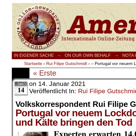
Internationale Onlinezeitung für Frieden
IN EIGENER SACHE
–
ON OUR OWN BEHALF –
NOTA
Startseite
›
Rui Filipe Gutschmidt
›
– Portugal vor neuem 
« Erste
on
14. Januar 2021
Jan.
14
Veröffentlicht In:
Rui Filipe Gutschmi
Volkskorrespondent Rui Filipe 
Portugal vor neuem Lockd
und Kälte bringen den Tod
Experten erwarten 14.