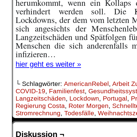
herumkommt, wenn ein Kollaps d
verhindert werden soll. Die K
Lockdowns, der dem vom letzten Mä
sich angesichts der Menschenle
Langzeitschäden und Spätfolgen fü
Menschen die sich anderenfalls 
infizieren…
hier geht es weiter »
└ Schlagwörter:
AmericanRebel
,
Arbeit Z
COVID-19
,
Familienfest
,
Gesundheitssys
Langzeitschäden
,
Lockdown
,
Portugal
,
P
Regierung Costa
,
Roter Morgen
,
Schnellt
Stromrechnung
,
Todesfälle
,
Weihnachtsze
Diskussion ¬