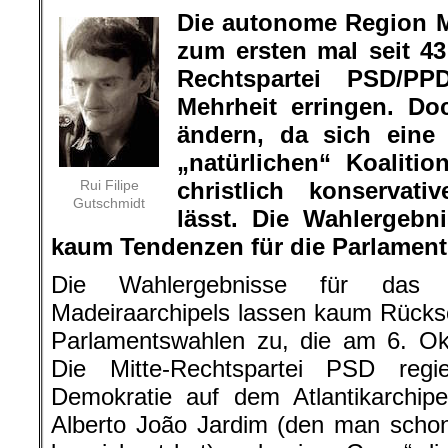
Die autonome Region M
zum ersten mal seit 43
Rechtspartei PSD/PP
Mehrheit erringen. Do
ändern, da sich eine
„natürlichen“ Koaliti
Rui Filipe
christlich konservat
Gutschmidt
lässt. Die Wahlergebn
kaum Tendenzen für die Parlamen
Die Wahlergebnisse für das R
Madeiraarchipels lassen kaum Rücksc
Parlamentswahlen zu, die am 6. Okt
Die Mitte-Rechtspartei PSD regi
Demokratie auf dem Atlantikarchip
Alberto João Jardim (den man schon