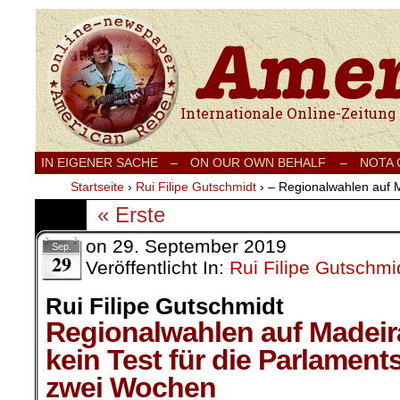
Internationale Onlinezeitung für Frieden
IN EIGENER SACHE
–
ON OUR OWN BEHALF –
NOTA
Startseite
›
Rui Filipe Gutschmidt
›
– Regionalwahlen auf 
« Erste
on
29. September 2019
Sep.
29
Veröffentlicht In:
Rui Filipe Gutschmi
Rui Filipe Gutschmidt
Regionalwahlen auf Madeir
kein Test für die Parlament
zwei Wochen