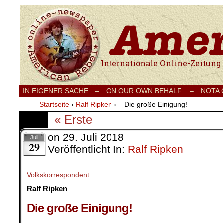
Internationale Onlinezeitung für Frieden
IN EIGENER SACHE
–
ON OUR OWN BEHALF –
NOTA
Startseite
›
Ralf Ripken
›
– Die große Einigung!
« Erste
on
29. Juli 2018
Juli
29
Veröffentlicht In:
Ralf Ripken
Volkskorrespondent
Ralf Ripken
.
Die große Einigung!