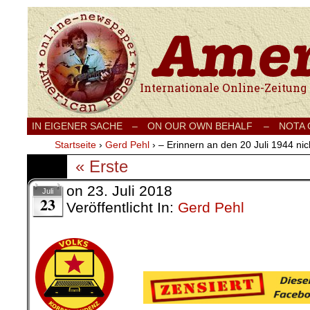
Internationale Onlinezeitung für Frieden
IN EIGENER SACHE
–
ON OUR OWN BEHALF –
NOTA
Startseite
›
Gerd Pehl
›
– Erinnern an den 20 Juli 1944 ni
« Erste
on
23. Juli 2018
Juli
23
Veröffentlicht In:
Gerd Pehl
.