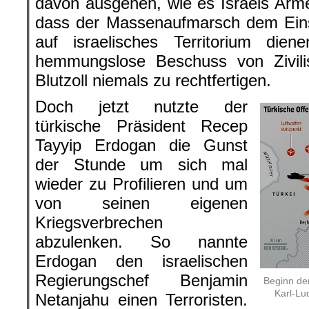
davon ausgehen, wie es Israels Arm
dass der Massenaufmarsch dem Eins
auf israelisches Territorium dien
hemmungslose Beschuss von Zivil
Blutzoll niemals zu rechtfertigen.
Doch jetzt nutzte der
türkische Präsident Recep
Tayyip Erdogan die Gunst
der Stunde um sich mal
wieder zu Profilieren und um
von seinen eigenen
Kriegsverbrechen
abzulenken. So nannte
Erdogan den israelischen
Regierungschef Benjamin
Beginn der
Karl-Lu
Netanjahu einen Terroristen.