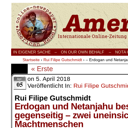
Internationale Onlinezeitung für Frieden
IN EIGENER SACHE
–
ON OUR OWN BEHALF –
NOTA
Startseite
›
Rui Filipe Gutschmidt
›
– Erdogan und Netanja
« Erste
on
5. April 2018
Apr.
05
Veröffentlicht In:
Rui Filipe Gutschmi
Rui Filipe Gutschmidt
Erdogan und Netanjahu be
gegenseitig – zwei uneinsi
Machtmenschen