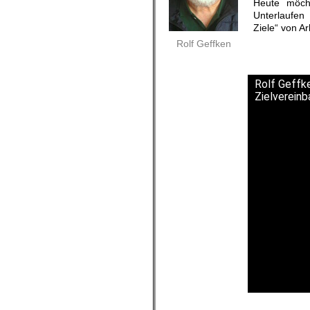
Heute möch
Unterlaufen
Ziele“ von A
Rolf Geffken
Rolf Geffke
Zielverein