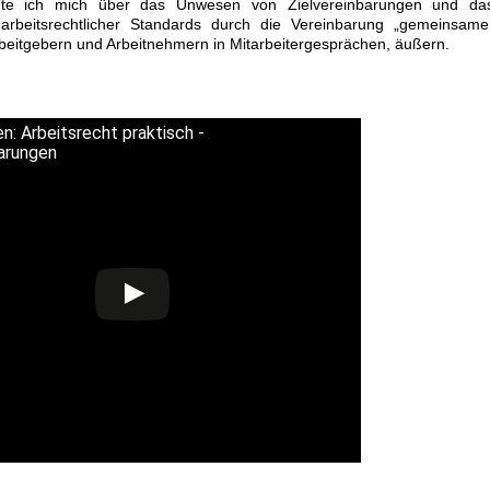
te ich mich über das Unwesen von Zielvereinbarungen und da
 arbeitsrechtlicher Standards durch die Vereinbarung „gemeinsame
rbeitgebern und Arbeitnehmern in Mitarbeitergesprächen, äußern.
n: Arbeitsrecht praktisch -
barungen