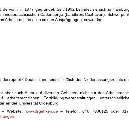
rde von mir 1977 gegründet. Seit 1992 befindet sie sich in Hambur
 im niedersächsischen Cadenberge (Landkreis Cuxhaven). Schwerpun
 das Arbeitsrecht in allen seinen Ausprägungen, sowie das
ndesrepublik Deutschland, einschließlich des Niederlassungsrechts u
ht aber auch Autor auf diversen Gebieten, nicht nur des Arbeitsrecht
arbeitsrechtlichen Fortbildungsveranstaltungen unterschiedliche
er an der Universität Oldenburg.
– Website:
www.drgeffken.de
– Telefon: 040 7906125 oder 017
ichungen