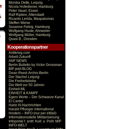
Monika Oette, Leipzig
Nicola Hofediener, Hamburg
Peter Vauel, Essen
Ralf Ripken, Altenstadt
Ricardo Lerida, Maspalomas
Steffen Weise
Susanne Fiebig, Hamburg
Wolfgang Huste, Ahrweiler
Wolfgang Müller, Hamburg
S
Quasi B., Dresden
Kooperationspartner
Antikrieg.com
Arbeit-Zukunft
ANF NEWS
Berlin Bulletin by Victor Grossman
BIP jetzt BLOG
Dean-Reed-Archiv-Berlin
Der Stachel Leipzig
Die Freiheitsliebe
Die Welt vor 50 Jahren
Einheit-ML
EINHEIT & KAMPF
Egers Worte – Der Schwarze Kanal
El Cantor
Hartz-IV-Nachrichten
Harald Pflueger international
Hosteni – INFO (nur per eMail)
Informationsstelle Militarisierung
Infoportal f. antif. Kult. u. Polit. M/P
INFO-WELT