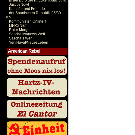
Israel Büro der R. Luxemburg Stiftg.
JusticeNow!
Kämpfer und Freunde
der Spanischen Republik 36/39
e.V.
Kommunisten Online †
LINKSNET
Roter Morgen
Sascha Iwanows Welt
Sascha’s Welt
YeniHayat/NeuesLeben
American Rebel