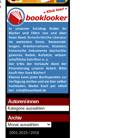
s
r
Autoren/-innen
Autoren/-
innen
Archiv
Archiv
2001-2015 /
2016