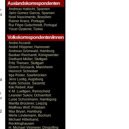
Auslandskorrespondenten
g-
Andreas Habicht, Spanien
Jairo Gomez Garcia, Spanien
kt
Noel Nascimento, Brasilien
Rainer Kranz, Portugal
Rui Filipe Gutschmidt, Portugal
Yücel Özdemir, Türkei
Volkskorrespondenten/innen
Andre Accardi
André Höppner, Hannover
Andreas Grünwald, Hamburg
Bastian Reichardt, Königswinter
Diethard Möller, Stuttgart
Fritz Theisen, Stuttgart
Gizem Gözüacik, Mannheim
Heinrich Schreiber
Ilga Röder, Saarbrücken
nd
Jens Lustig, Augsburg
Kalle Schulze, Sassnitz
Kiki Rebell, Kiel
K-M. Luettgen, Remscheid
s.
Leander Sukov, Ochsenfurt
r
Luise Schoolmann, Hambgurg
Maritta Brückner, Leipzig
Matthias Wolf, Potsdam
2
Max Bryan, Hamburg
Merle Lindemann, Bochum
Michael Hillerband,
Recklinghausen
H. Michael Vilsmeier, Dingolfing