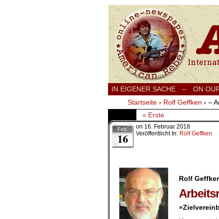
International
IN EIGENER SACHE
–
ON OU
Startseite
›
Rolf Geffken
›
– A
« Erste
on
16. Februar 2018
Feb.
Veröffentlicht In:
Rolf Geffken
16
Rolf Geffke
Arbeits
»Zielverein