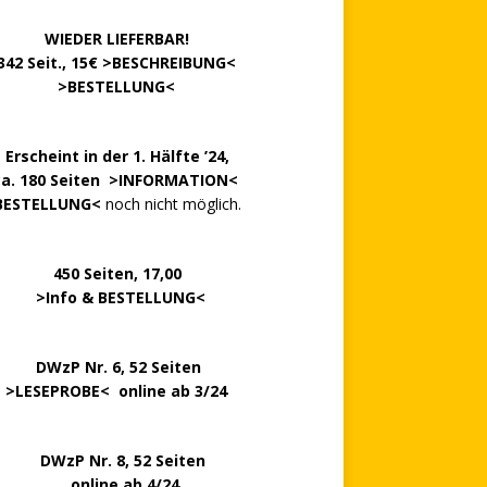
……….
WIEDER LIEFERBAR!
342 Seit., 15€ >
BESCHREIBUNG
<
………….
>
BESTELLUNG
<
.
Erscheint in der 1. Hälfte ’24,
ca. 180 Seiten >
INFORMATION
<
BESTELLUNG<
noch nicht möglich.
0 Seiten, 17,00
>
Info & BESTELLUNG
<
.. ..
DWzP Nr. 6, 52 Seiten
.
>
LESEPROBE
< online ab 3/24
zP Nr. 8, 52 Seiten
nline ab 4/24