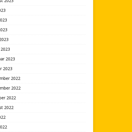
st 2023
2023
2023
2023
 2023
 2023
uar 2023
r 2023
mber 2022
mber 2022
ber 2022
st 2022
2022
2022