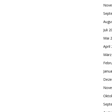
Nove
Sept
Augu
Juli 
Mai 
April
März
Febr
Janua
Deze
Nove
Okto
Sept