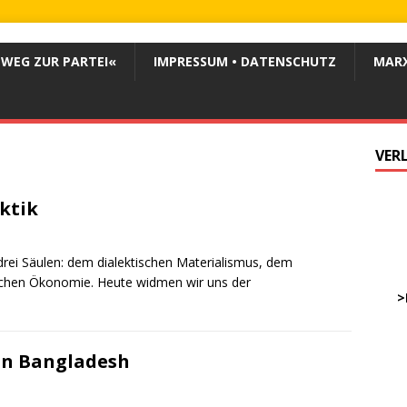
 WEG ZUR PARTEI«
IMPRESSUM • DATENSCHUTZ
MARX
VER
ektik
ve
drei Säulen: dem dialektischen Materialismus, dem
DWz
ischen Ökonomie. Heute widmen wir uns der
……
>
…
in Bangladesh
……
……