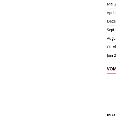
Mai 
April
Deze
Sept
Augu
Okto
Juni 
VOM
INF