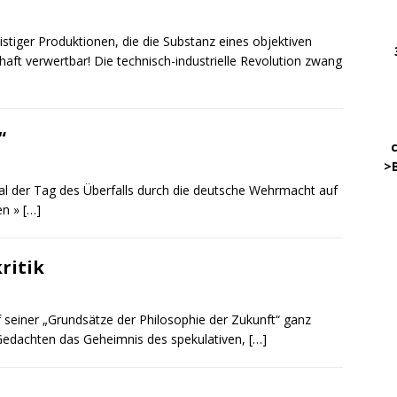
………
iger Produktionen, die die Substanz eines objektiven
….
chaft verwertbar! Die technisch-industrielle Revolution zwang
………
.
…….
“
…. ..
…..
>
Mal der Tag des Überfalls durch die deutsche Wehrmacht auf
en »
[…]
45
.
ritik
…………
… .
seiner „Grundsätze der Philosophie der Zukunft“ ganz
 Gedachten das Geheimnis des spekulativen,
[…]
.
.
DW
.
o