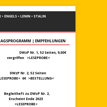
 • ENGELS • LENIN • STALIN
LAGSPROGRAMM | EMPFEHLUNGEN
………..
DWzP Nr. 1, 52 Seiten, 9,00€
rgriffen >
LESEPROBE
<
P Nr. 2, 52 Seiten
LESEPROBE
< 6€ >
BESTELLUNG
<
..
Begleitheft zu DWzP Nr. 2,
…………
Erscheint Ende 2023
………………
>
LESEPROBE
<