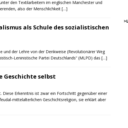
 unter den Textilarbeitern im englischen Manchester und
rtierenden, also der Menschlichkeit
[…]
………
…..
>
lismus als Schule des sozialistischen
DWz
…..
ogie und der Lehre von der Denkweise (Revolutionärer Weg
stisch-Leninistische Partei Deutschlands“ (MLPD) das
[…]
DWz
……
 Geschichte selbst
…..
DWz
Diese Erkenntnis ist zwar ein Fortschritt gegenüber einer
……
udal-mittelalterlichen Geschichtsreligion, sie erklärt aber
…
… 