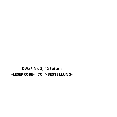
…………….
DWzP Nr. 3, 42 Seiten
…..
>
LESEPROBE
< 7€ >
BESTELLUNG
<