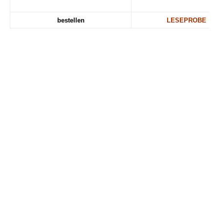
bestellen
LESEPROBE
.
.
Info@RoterMorgen.eu
Mehr dazu:
# BAUERNKRIEG
#GESCHICHTSLÜGEN
#ISRAEL
#KATYN
#PALÄSTINA
#ROTER_MORGEN
#ROTERMORGEN
#RUSSLAND
#STALIN
#SYRIEN
#ZIONISMUS
AHLREIP
KRIEG
ZURÜCK