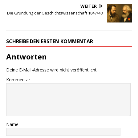
Name
E-Mail
Website
Name, E-Mail-Adresse und Website in diesem Browser für
meinen nächsten Kommentar speichern.
VERLAGSPROGRAMM | EMPFEHLUNGEN
………..
DWzP Nr. 1, 52 Seiten, 9,00€
vergriffen >
LESEPROBE
<