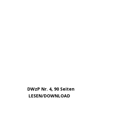
März 2025
Februar 2025
Januar 2025
Dezember 2024
November 2024
September 2024
August 2024
Juli 2024
Mai 2024
April 2024
März 2024
Februar 2024
Januar 2024