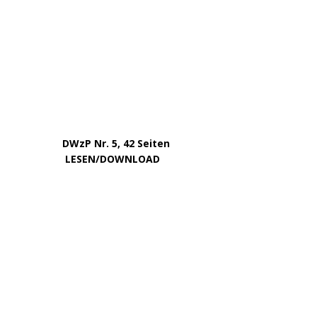
Dezember 2023
November 2023
Oktober 2023
September 2023
August 2023
Juli 2023
Juni 2023
Mai 2023
April 2023
März 2023
Februar 2023
Januar 2023
Dezember 2022
November 2022