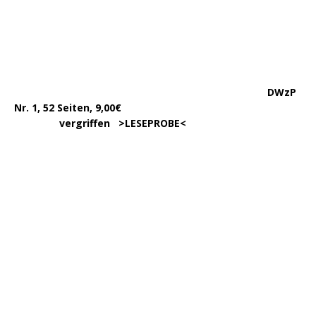
DWzP Nr. 7, 130 Seiten
………….
LESEN/DOWNLOAD
…………
383 Seiten, 15,00€
… .
>
LESEPROBE
< >
BESTELLUNG
<
……………….
WIEDER LIEFERBAR!
….
342 Seit., 15€ >
BESCHREIBUNG
<
………………….
>
BESTELLUNG
<
.
……..
Erscheint in der 1. Hälfte ’24,
…. ..
ca. 180 Seiten >
INFORMATION
<
…..
>BESTELLUNG<
noch nicht möglich.
450 Seiten, 17,00
.
>
Info & BESTELLUNG
<