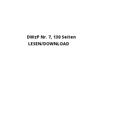
Oktober 2022
August 2022
Juli 2022
Juni 2022
Mai 2022
April 2022
Dezember 2020
September 2017
August 2017
Oktober 2016
Juni 2016
VOM GLEICHEN HERAUSGEBERKREIS