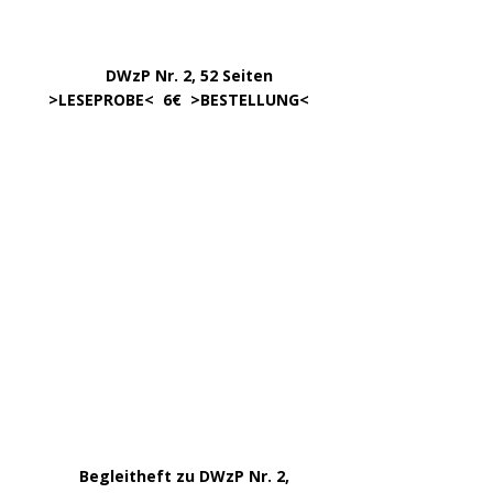
………….. ..
DWzP Nr. 6, 52 Seiten
… ..
>
LESEPROBE
< online ab 3/24
.
.
DWzP Nr. 8, 52 Seiten
.
online ab 4/24
.
.
DWzP Nr. 9, 273 Seiten
.
LESEN/DOWNLOAD
.
DWzP Nr. 10, 52 Seiten
.
online ab 1/24
………………….
Klick aufs Bild
………………….
Klick aufs Bild