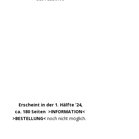
DATEN
Impressum
Datenschutzerklärung
Kontakt
META
Anmelden
Eintrags-Feed
Kommentar-Feed
WordPress.org
Copyright © 2026 | WordPress Theme von
MH Themes