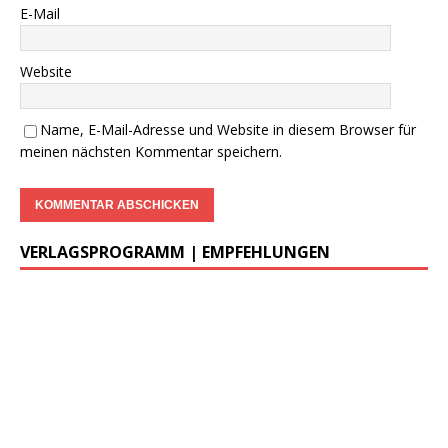
DWzP Nr. 2, 52 Seiten
……
>LESEPROBE
< 6€ >
BESTELLUNG
<
…..
Begleitheft zu DWzP Nr. 2,
………………
Erscheint Ende 2023
……………………
>
LESEPROBE
<
…………….
DWzP Nr. 3, 42 Seiten
…..
>
LESEPROBE
< 7€ >
BESTELLUNG
<
DWzP Nr. 4, 90 Seiten
….. … …
LESEN/DOWNLOAD
DWzP Nr. 5, 42 Seiten
…………..
LESEN/DOWNLOAD
…..