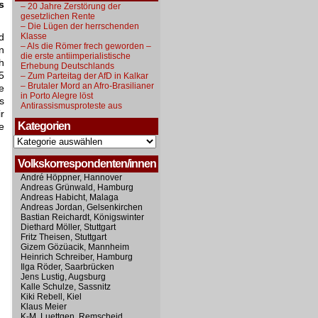
s
– 20 Jahre Zerstörung der
gesetzlichen Rente
– Die Lügen der herrschenden
d
Klasse
– Als die Römer frech geworden –
n
die erste antiimperialistische
h
Erhebung Deutschlands
5
– Zum Parteitag der AfD in Kalkar
– Brutaler Mord an Afro-Brasilianer
e
in Porto Alegre löst
s
Antirassismusproteste aus
r
Kategorien
e
Kategorien
Volkskorrespondenten/innen
André Höppner, Hannover
Andreas Grünwald, Hamburg
Andreas Habicht, Malaga
Andreas Jordan, Gelsenkirchen
Bastian Reichardt, Königswinter
Diethard Möller, Stuttgart
Fritz Theisen, Stuttgart
Gizem Gözüacik, Mannheim
Heinrich Schreiber, Hamburg
Ilga Röder, Saarbrücken
Jens Lustig, Augsburg
Kalle Schulze, Sassnitz
Kiki Rebell, Kiel
Klaus Meier
K-M. Luettgen, Remscheid