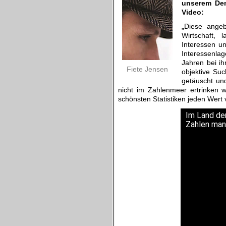
unserem De
Video:
„Diese angeb
Wirtschaft, 
Interessen u
Interessenla
Jahren bei i
Fiete Jensen
objektive Su
getäuscht und
nicht im Zahlenmeer ertrinken 
schönsten Statistiken jeden Wert 
Im Land der
Zahlen man