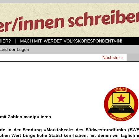
ER?
| MACH MIT, WERDET VOLKSKORESPONDENT/-IN!
Land der Lügen
Nächster ›
 mit Zahlen manipulieren
rde in der Sendung »Marktcheck« des Südwestrundfunks (SWF
lchen Wert bürgerliche Statistiken haben, mit denen wir täglich i