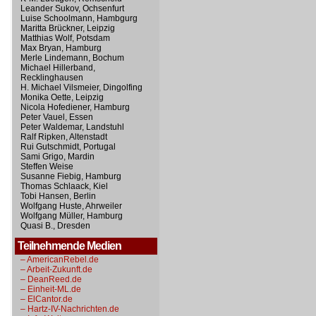
Leander Sukov, Ochsenfurt
Luise Schoolmann, Hambgurg
Maritta Brückner, Leipzig
Matthias Wolf, Potsdam
Max Bryan, Hamburg
Merle Lindemann, Bochum
Michael Hillerband,
Recklinghausen
H. Michael Vilsmeier, Dingolfing
Monika Oette, Leipzig
Nicola Hofediener, Hamburg
Peter Vauel, Essen
Peter Waldemar, Landstuhl
Ralf Ripken, Altenstadt
Rui Gutschmidt, Portugal
Sami Grigo, Mardin
Steffen Weise
Susanne Fiebig, Hamburg
Thomas Schlaack, Kiel
Tobi Hansen, Berlin
Wolfgang Huste, Ahrweiler
Wolfgang Müller, Hamburg
Quasi B., Dresden
Teilnehmende Medien
– AmericanRebel.de
– Arbeit-Zukunft.de
– DeanReed.de
– Einheit-ML.de
– ElCantor.de
– Hartz-IV-Nachrichten.de