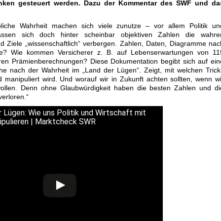
nken gesteuert werden. Dazu der Kommentar des SWF und da
liche Wahrheit machen sich viele zunutze – vor allem Politik un
lassen sich doch hinter scheinbar objektiven Zahlen die wahre
nd Ziele „wissenschaftlich“ verbergen. Zahlen, Daten, Diagramme nac
ge? Wie kommen Versicherer z. B. auf Lebenserwartungen von 11
hren Prämienberechnungen? Diese Dokumentation begibt sich auf ein
che nach der Wahrheit im „Land der Lügen“. Zeigt, mit welchen Trick
 manipuliert wird. Und worauf wir in Zukunft achten sollten, wenn wi
wollen. Denn ohne Glaubwürdigkeit haben die besten Zahlen und di
verloren.“
 Lügen: Wie uns Politik und Wirtschaft mit
ipulieren | Marktcheck SWR