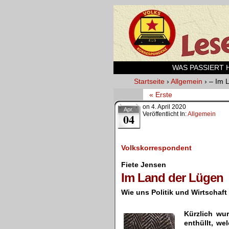
WAS PASSIERT HI
Startseite
›
Allgemein
›
– Im 
« Erste
on
4. April 2020
Apr.
Veröffentlicht In:
Allgemein
04
Volkskorrespondent
Fiete Jensen
Im Land der Lügen
Wie uns Politik und Wirtschaft
Kürzlich wu
enthüllt, we