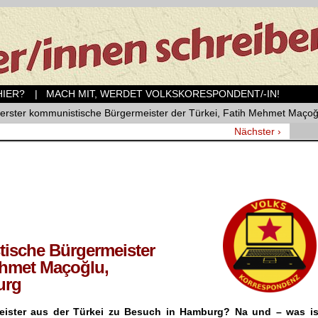
ER?
| MACH MIT, WERDET VOLKSKORESPONDENT/-IN!
 erster kommunistische Bürgermeister der Türkei, Fatih Mehmet Maço
Nächster ›
tische Bürgermeister
ehmet Maçoğlu,
urg
eister aus der Türkei zu Besuch in Hamburg? Na und – was is