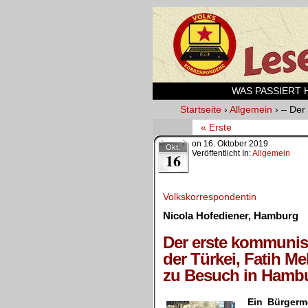
WAS PASSIERT HI
Startseite
›
Allgemein
›
– Der
« Erste
on
16. Oktober 2019
Okt.
Veröffentlicht In:
Allgemein
16
Volkskorrespondentin
Nicola Hofediener, Hamburg
.
Der erste kommunis
der Türkei, Fatih M
zu Besuch in Hamb
Ein Bürgerm