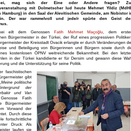
bei, mag sich der Eine oder Andere fragen? Zu
veranstaltung mit Dolmetscher lud heute Mehmet Yildiz (MdH
n Hamburg) in den Saal der Alevitischen Gemeinde, am Nobistor i
in. Der war rammelvoll und jede/r spürte den Geist de
mus.
rkei eilt dem Genossen
Fatih Mehmet Maçoğlu
, dem erste
en Bürgermeister in der Türkei, der Ruf eines progressiven Politiker
ürgermeister der Kreisstadt Ovacik erlangte er durch Veränderungen de
eise und Beteiligung von Bürgerinnen und Bürgern sowie durch di
ines kostenlosen ÖPNV weitreichende Bekanntheit. Bei den letzte
en in der Türkei kandidierte er für Dersim und gewann diese Wah
rung und die Unterstützung für seine Politik.
r faschistischen
rgermeister gibt
„Meine politische
tergrund der
arbakir und Van
Genosse Fatih
 Bürgermeister
dem Vorwand der
tet. Durch diese
le fortschrittliche
nter Druck: Als
ister laufen sie