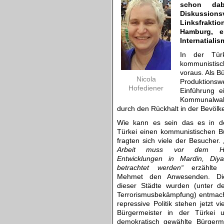
schon da
Diskussions
Linksfraktio
Hamburg, e
Internatialis
In der Tü
kommunistisch
voraus. Als B
Nicola
Produktionsw
Hofediener
Einführung e
Kommunalwahl
durch den Rückhalt in der Bevölke
Wie kann es sein das es in de
Türkei einen kommunistischen Bü
fragten sich viele der Besucher.
Arbeit muss vor dem Hin
Entwicklungen in Mardin, Diy
betrachtet werden“
erzählte 
Mehmet den Anwesenden. Die
dieser Städte wurden (unter 
Terrorismusbekämpfung) entmach
repressive Politik stehen jetzt vie
Bürgermeister in der Türkei u
demokratisch gewählte Bürgerme