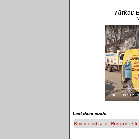
.
Türkei: 
A
.
Lest dazu auch:
Kommunistischer Bürgermeister 
_____________________