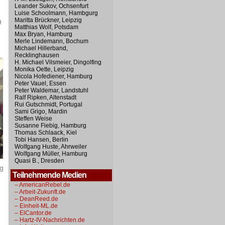
Leander Sukov, Ochsenfurt
Luise Schoolmann, Hambgurg
Maritta Brückner, Leipzig
9
Matthias Wolf, Potsdam
Max Bryan, Hamburg
Merle Lindemann, Bochum
Michael Hillerband,
Recklinghausen
H. Michael Vilsmeier, Dingolfing
Monika Oette, Leipzig
Nicola Hofediener, Hamburg
Peter Vauel, Essen
Peter Waldemar, Landstuhl
Ralf Ripken, Altenstadt
Rui Gutschmidt, Portugal
Sami Grigo, Mardin
Steffen Weise
Susanne Fiebig, Hamburg
Thomas Schlaack, Kiel
Tobi Hansen, Berlin
Wolfgang Huste, Ahrweiler
Wolfgang Müller, Hamburg
Quasi B., Dresden
ng
Teilnehmende Medien
– AmericanRebel.de
– Arbeit-Zukunft.de
– DeanReed.de
– Einheit-ML.de
– ElCantor.de
– Hartz-IV-Nachrichten.de