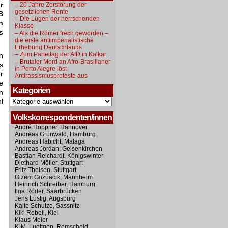
r
– 20 Jahre Zerstörung der
gesetzlichen Rente
B
– Die Lügen der herrschenden
n
Klasse
s
– Als die Römer frech geworden –
die erste antiimperialistische
Erhebung Deutschlands
– Zum Parteitag der AfD in Kalkar
n
– Brutaler Mord an Afro-Brasilianer
s
in Porto Alegre löst
r
Antirassismusproteste aus
e
Kategorien
n
Kategorien
l
Volkskorrespondenten/innen
André Höppner, Hannover
Andreas Grünwald, Hamburg
Andreas Habicht, Malaga
Andreas Jordan, Gelsenkirchen
Bastian Reichardt, Königswinter
Diethard Möller, Stuttgart
Fritz Theisen, Stuttgart
Gizem Gözüacik, Mannheim
Heinrich Schreiber, Hamburg
Ilga Röder, Saarbrücken
Jens Lustig, Augsburg
Kalle Schulze, Sassnitz
Kiki Rebell, Kiel
Klaus Meier
K-M. Luettgen, Remscheid