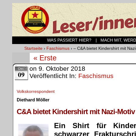
WAS PASSIERT HIER?
| MACH MIT, WER
Startseite
›
Faschismus
›
– C&A bietet Kindershirt mit Naz
« Erste
on
9. Oktober 2018
Okt.
09
Veröffentlicht In:
Faschismus
Volkskorrespondent
Diethard Möller
.
C&A bietet Kindershirt mit Nazi-Motiv
Ein Shirt für Kinde
schwarzer Frakturschri