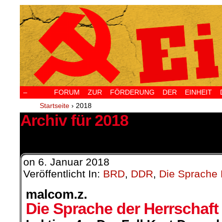
–
FORUM ZUR FÖRDERUNG DER EINHEIT D
Startseite
›
2018
Archiv für 2018
17 Ergebnisse.
on
6. Januar 2018
Veröffentlicht In:
BRD
,
DDR
,
Die Sprache 
malcom.z.
Die Sprache der Herrschaft