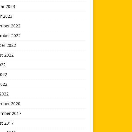
uar 2023
r 2023
mber 2022
mber 2022
ber 2022
st 2022
2022
2022
2022
 2022
mber 2020
ember 2017
st 2017