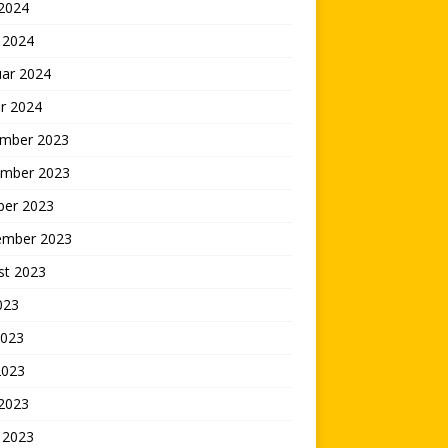
 2024
 2024
uar 2024
r 2024
mber 2023
mber 2023
ber 2023
ember 2023
st 2023
2023
2023
2023
 2023
 2023