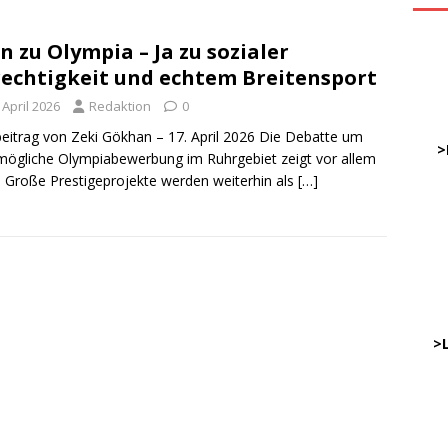
n zu Olympia – Ja zu sozialer
ve
echtigkeit und echtem Breitensport
 April 2026
Redaktion
0
DWz
eitrag von Zeki Gökhan – 17. April 2026 Die Debatte um
……
>
mögliche Olympiabewerbung im Ruhrgebiet zeigt vor allem
: Große Prestigeprojekte werden weiterhin als
[…]
…
……
……
………
…..
>
DWz
…..