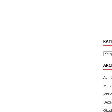
………
………
KAT
ARC
April
März
Janua
Deze
Okto