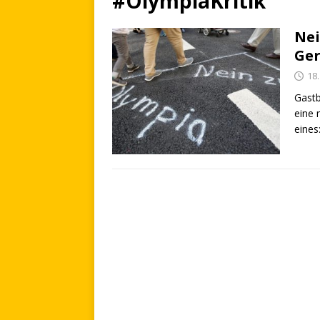
#OlympiaKritik
Nei
Ger
18.
Gastb
eine 
eines