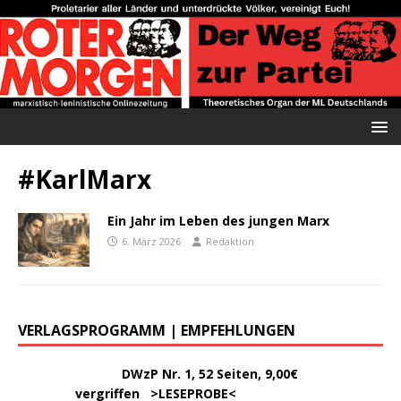
#KarlMarx
Ein Jahr im Leben des jungen Marx
6. März 2026
Redaktion
VERLAGSPROGRAMM | EMPFEHLUNGEN
………..
DWzP Nr. 1, 52 Seiten, 9,00€
vergriffen >
LESEPROBE
<