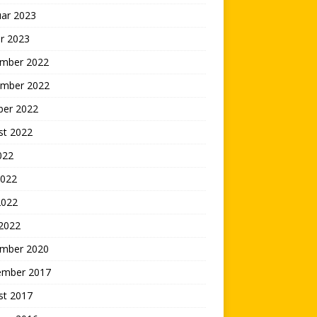
uar 2023
r 2023
mber 2022
mber 2022
ber 2022
st 2022
2022
2022
2022
 2022
mber 2020
ember 2017
st 2017