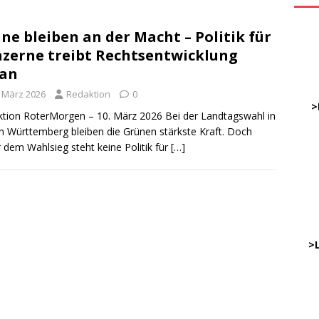
ne bleiben an der Macht – Politik für
ve
zerne treibt Rechtsentwicklung
ran
DWz
. März 2026
Redaktion
0
……
>
tion RoterMorgen – 10. März 2026 Bei der Landtagswahl in
 Württemberg bleiben die Grünen stärkste Kraft. Doch
r dem Wahlsieg steht keine Politik für
[…]
…
……
……
………
…..
>
DWz
…..