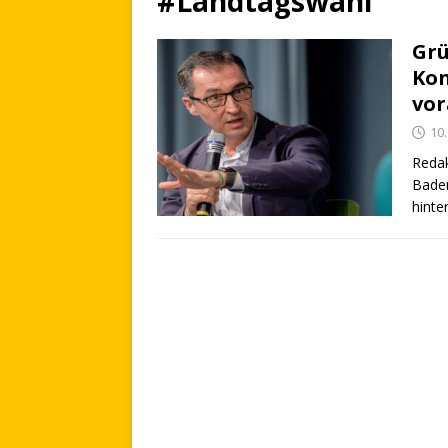
#Landtagswahl
Grü
Kon
vo
10
Redak
Baden
hinte