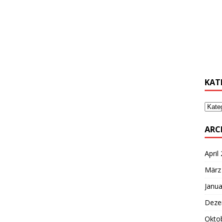
………
………
KAT
ARC
April
März
Janua
Deze
Okto