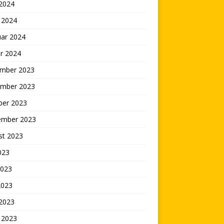
 2024
 2024
uar 2024
r 2024
mber 2023
mber 2023
ber 2023
ember 2023
st 2023
2023
2023
2023
 2023
 2023