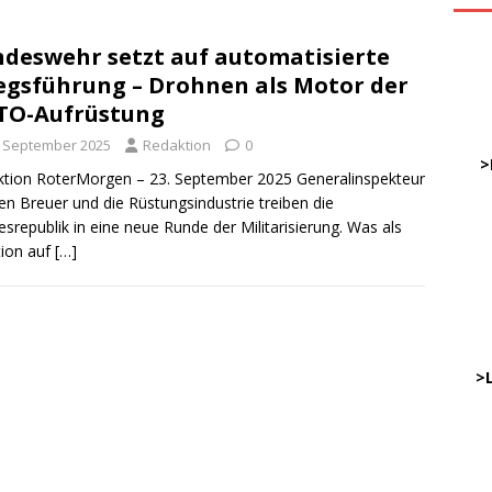
deswehr setzt auf automatisierte
ve
egsführung – Drohnen als Motor der
TO-Aufrüstung
DWz
. September 2025
Redaktion
0
……
>
tion RoterMorgen – 23. September 2025 Generalinspekteur
en Breuer und die Rüstungsindustrie treiben die
srepublik in eine neue Runde der Militarisierung. Was als
…
ion auf
[…]
……
……
………
…..
>
DWz
…..