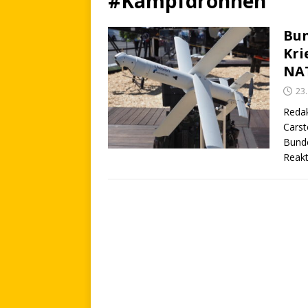
#Kampfdrohnen
Bun
Kri
NA
23
Redak
Carst
Bunde
Reakt