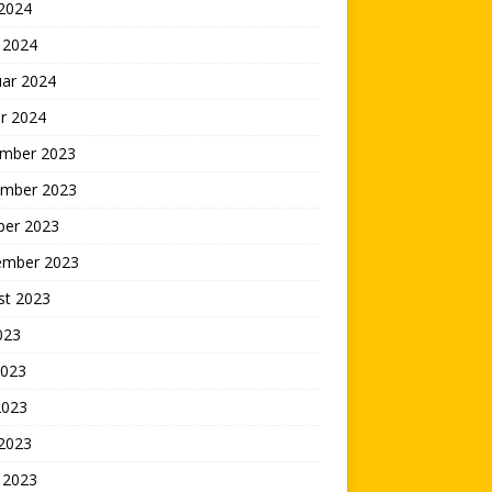
 2024
 2024
uar 2024
r 2024
mber 2023
mber 2023
ber 2023
ember 2023
st 2023
2023
2023
2023
 2023
 2023