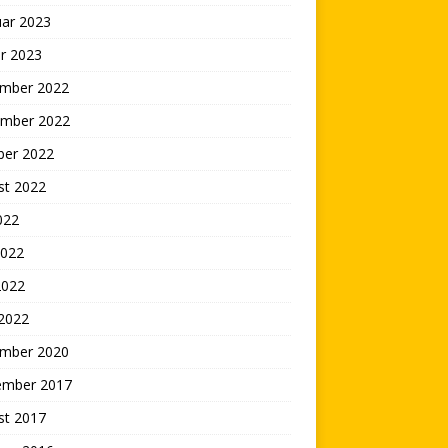
uar 2023
r 2023
mber 2022
mber 2022
ber 2022
st 2022
2022
2022
2022
 2022
mber 2020
ember 2017
st 2017