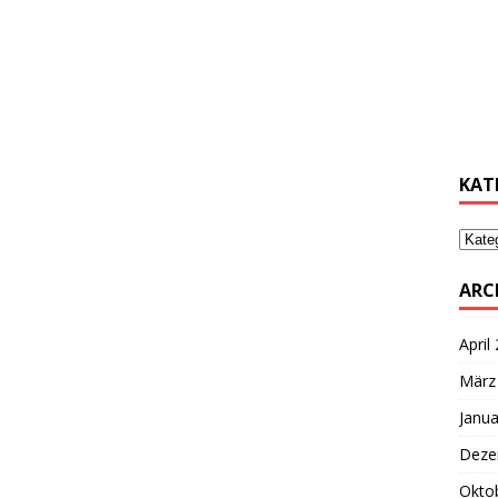
………
………
KAT
ARC
April
März
Janua
Deze
Okto