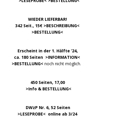
… .
>
LESEPROBE
< >
BESTELLUNG
<
……………….
WIEDER LIEFERBAR!
….
342 Seit., 15€ >
BESCHREIBUNG
<
………………….
>
BESTELLUNG
<
.
……..
Erscheint in der 1. Hälfte ’24,
…. ..
ca. 180 Seiten >
INFORMATION
<
…..
>BESTELLUNG<
noch nicht möglich.
450 Seiten, 17,00
.
>
Info & BESTELLUNG
<
………….. ..
DWzP Nr. 6, 52 Seiten
… ..
>
LESEPROBE
< online ab 3/24
.