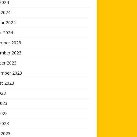
 2024
 2024
uar 2024
r 2024
mber 2023
mber 2023
ber 2023
ember 2023
st 2023
2023
2023
2023
 2023
 2023