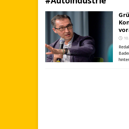
#Autoindustrie
Grü
Kon
vo
10
Redak
Baden
hinte