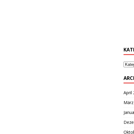
………
………
KAT
ARC
April
März
Janua
Deze
Okto