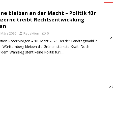
ne bleiben an der Macht – Politik für
ve
zerne treibt Rechtsentwicklung
ran
DWz
. März 2026
Redaktion
0
……
>
tion RoterMorgen – 10. März 2026 Bei der Landtagswahl in
 Württemberg bleiben die Grünen stärkste Kraft. Doch
r dem Wahlsieg steht keine Politik für
[…]
…
……
……
………
…..
>
DWz
…..