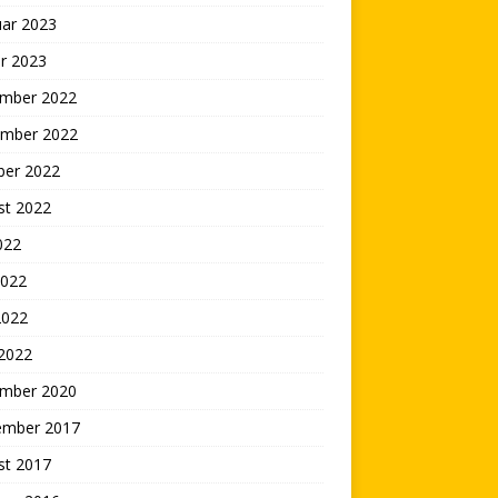
uar 2023
r 2023
mber 2022
mber 2022
ber 2022
st 2022
2022
2022
2022
 2022
mber 2020
ember 2017
st 2017