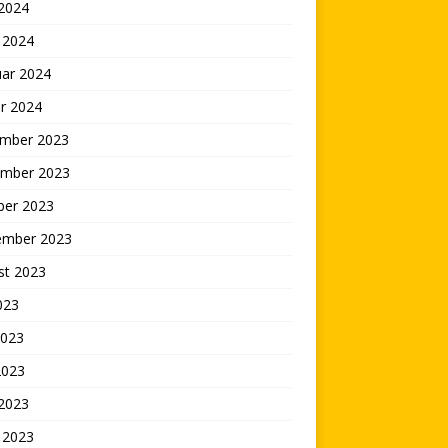
 2024
 2024
uar 2024
r 2024
mber 2023
mber 2023
ber 2023
ember 2023
st 2023
2023
2023
2023
 2023
 2023