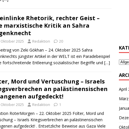
………
einlinke Rhetorik, rechter Geist –
e marxistische Kritik an Sahra
genknecht
………
. Oktober 2025
Redaktion
20
KAT
eitrag von Zeki Gökhan – 24. Oktober 2025 Sahra
knechts jüngster Artikel in der WELT ist ein Paradebeispiel
ie fortschreitende Entleerung sozialistischer Begriffe und
[…]
ARC
ter, Mord und Vertuschung – Israels
egsverbrechen an palästinensischen
April
angenen aufgedeckt!
März
. Oktober 2025
Redaktion
1
Janua
tion RoterMorgen – 22. Oktober 2025 Folter, Mord und
Deze
schung – Israels Kriegsverbrechen an palästinensischen
genen aufgedeckt! . Entsetzliche Beweise aus Gaza Viele
Okto