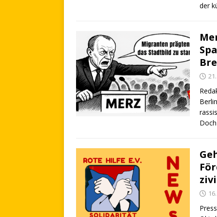
der k
Mer
Spa
Bre
21
Redak
Berli
rassi
Doc
Geh
För
ziv
16
Press