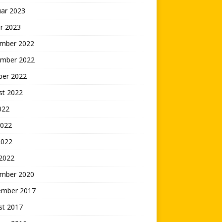
uar 2023
r 2023
mber 2022
mber 2022
ber 2022
st 2022
2022
2022
2022
 2022
mber 2020
ember 2017
st 2017