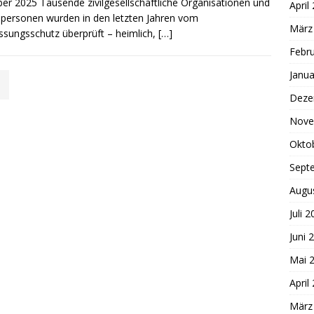
er 2025 Tausende zivilgesellschaftliche Organisationen und
April
lpersonen wurden in den letzten Jahren vom
März
ssungsschutz überprüft – heimlich,
[…]
Febr
Janua
Deze
Nove
Okto
Sept
Augu
Juli 
Juni 
Mai 
April
März