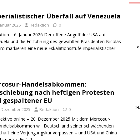
erialistischer Überfall auf Venezuela
ve
Januar 2026
Redaktion
0
tion – 6. Januar 2026 Der offene Angriff der USA auf
DWz
uela und die Entführung des gewählten Präsidenten Nicolás
……
>
o markieren eine neue Eskalationsstufe imperialistischer
…
……
……
rcosur-Handelsabkommen:
schiebung nach heftigen Protesten
 gespaltener EU
………
…..
>
. Dezember 2025
Redaktion
0
ektive online – 20. Dezember 2025 Mit dem Mercosur-
andelsabkommen will Deutschland seiner schwächenden
DWz
chaft eine Verjüngungskur verpassen – und USA und China
…..
damerika die
[…]