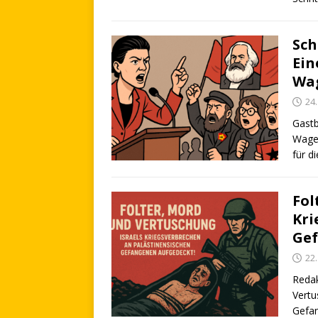
Sch
Ein
Wa
24
Gastb
Wagen
für d
Fol
Kri
Gef
22
Redak
Vertu
Gefan