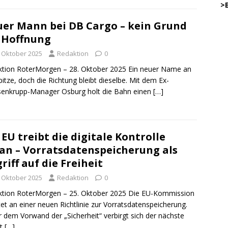
…..
>
er Mann bei DB Cargo – kein Grund
 Hoffnung
45
.
. Oktober 2025
Redaktion
0
tion RoterMorgen – 28. Oktober 2025 Ein neuer Name an
pitze, doch die Richtung bleibt dieselbe. Mit dem Ex-
…………
enkrupp-Manager Osburg holt die Bahn einen
[…]
… .
.
.
DW
 EU treibt die digitale Kontrolle
.
o
an – Vorratsdatenspeicherung als
.
riff auf die Freiheit
.
DWz
. Oktober 2025
Redaktion
0
.
ktion RoterMorgen – 25. Oktober 2025 Die EU-Kommission
.
tet an einer neuen Richtlinie zur Vorratsdatenspeicherung.
DWz
r dem Vorwand der „Sicherheit“ verbirgt sich der nächste
.
on
tt
[…]