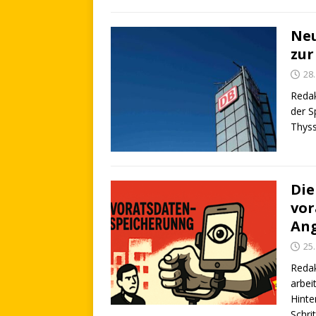
Neu
zur
28
Redak
der S
Thyss
Die
vor
Ang
25
Reda
arbei
Hinte
Schri