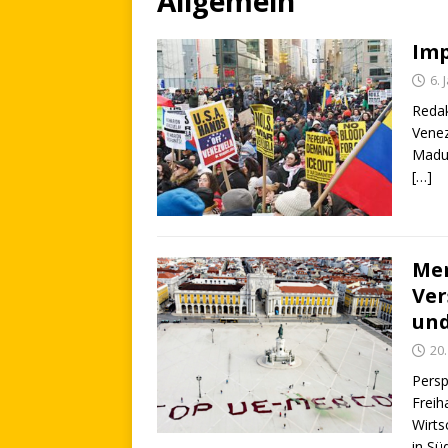
Allgemein
Imp
6. 
Redak
Venez
Madur
[…]
Me
Ver
und
20
Persp
Freih
Wirts
in Sü