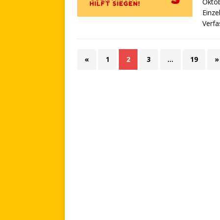
Oktob
Einze
Verfa
«
1
2
3
…
19
»