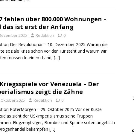
DWz
7 fehlen über 800.000 Wohnungen –
……
 das ist erst der Anfang
…..
 Dezember 2025
Redaktion
0
DWz
tion Der Revolutionär – 10. Dezember 2025 Warum die
……
te soziale Krise schon vor der Tür steht und warum wir
fen müssen In einem Land,
[…]
…
… 
Kriegsspiele vor Venezuela – Der
erialismus zeigt die Zähne
………
….
. Oktober 2025
Redaktion
0
………
tion RoterMorgen – 29. Oktober 2025 Vor der Küste
uelas zieht der US-Imperialismus seine Truppen
.
men. Flugzeugträger, Bomber und Spione sollen angeblich
…….
Drogenhandel bekämpfen
[…]
…. ..