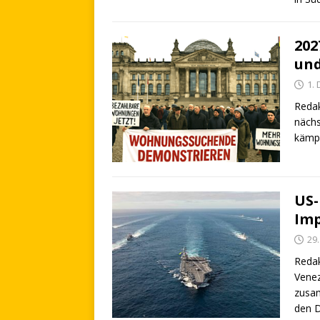
202
und
1.
Redak
nächs
kämp
US-
Imp
29
Redak
Venez
zusam
den 