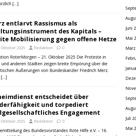
ürzlich
[…]
Sept
Augu
z entlarvt Rassismus als
Juni 
ltungsinstrument des Kapitals –
ite Mobilisierung gegen offene Hetze
Mai 
. Oktober 2025
Redaktion
0
März
tion RoterMorgen – 21. Oktober 2025 Die Proteste in
Febr
n und anderen Städten zeigen breite Empörung über die
Janua
stischen Äußerungen von Bundeskanzler Friedrich Merz.
h
[…]
Deze
Nove
eimdienst entscheidet über
Sept
derfähigkeit und torpediert
Augu
ilgesellschaftliches Engagement
Juli 
. Oktober 2025
Redaktion
0
Mai 
emitteilung des Bundesvorstandes Rote Hilfe e.V. – 16.