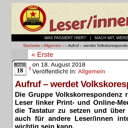
WAS PASSIERT HIER?
| MACH MIT, WER
Startseite
›
Allgemein
›
– Aufruf – werdet Volkskoresponden
« Erste
on
18. August 2018
Aug.
18
Veröffentlicht In:
Allgemein
Aufruf – werdet Volkskores
Die Gruppe Volkskorrespondenz ru
Leser linker Print- und Online-Me
die Tastatur zu setzen und über
auch für andere Leser/innen int
wichtig sein kann.