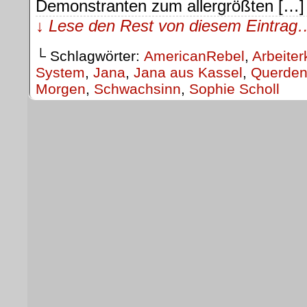
Demonstranten zum allergrößten […]
↓ Lese den Rest von diesem Eintrag
└ Schlagwörter:
AmericanRebel
,
Arbeiter
System
,
Jana
,
Jana aus Kassel
,
Querden
Morgen
,
Schwachsinn
,
Sophie Scholl