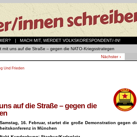
ER?
| MACH MIT, WERDET VOLKSKORESPONDENT/-IN!
t mit uns auf die Straße – gegen die NATO-Kriegsstrategen
Nächster ›
eg Und Frieden
ns auf die Straße – gegen die
gen
amstag, 16. Februar, startet die große Demonstration gegen di
heitskonferenz in München
ftakt-Kundgebung: Stachus/Karlsplatz