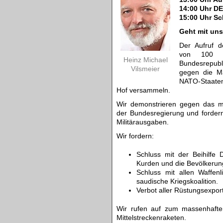
14:00 Uhr D
15:00 Uhr S
Geht mit uns
Der Aufruf d
von 100 O
Heinz Michael
Bundesrepubli
Vilsmeier
gegen die Ma
NATO-Staaten
Hof versammeln.
Wir demonstrieren gegen das m
der Bundesregierung und fordern
Militärausgaben.
Wir fordern:
Schluss mit der Beihilfe
Kurden und die Bevölkerun
Schluss mit allen Waffen
saudische Kriegskoalition.
Verbot aller Rüstungsexpor
Wir rufen auf zum massenhafte
Mittelstreckenraketen.