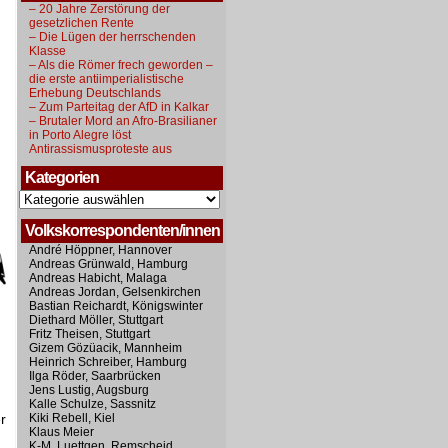
– 20 Jahre Zerstörung der
gesetzlichen Rente
– Die Lügen der herrschenden
Klasse
– Als die Römer frech geworden –
die erste antiimperialistische
Erhebung Deutschlands
– Zum Parteitag der AfD in Kalkar
– Brutaler Mord an Afro-Brasilianer
in Porto Alegre löst
Antirassismusproteste aus
Kategorien
Kategorien
Volkskorrespondenten/innen
André Höppner, Hannover
Andreas Grünwald, Hamburg
Andreas Habicht, Malaga
Andreas Jordan, Gelsenkirchen
Bastian Reichardt, Königswinter
Diethard Möller, Stuttgart
Fritz Theisen, Stuttgart
Gizem Gözüacik, Mannheim
Heinrich Schreiber, Hamburg
Ilga Röder, Saarbrücken
Jens Lustig, Augsburg
Kalle Schulze, Sassnitz
r
Kiki Rebell, Kiel
Klaus Meier
K-M. Luettgen, Remscheid