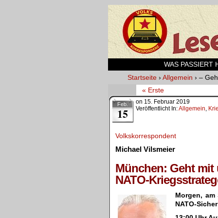
WAS PASSIERT HI
Startseite
›
Allgemein
›
– Geh
« Erste
on
15. Februar 2019
Feb.
Veröffentlicht In:
Allgemein
,
Kri
15
Volkskorrespondent
Michael Vilsmeier
.
München: Geht mit u
NATO-Kriegsstrate
Morgen, am S
NATO-Sicher
13:00 Uhr Au