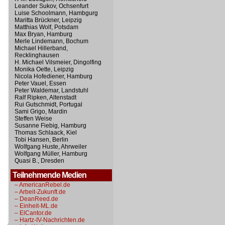
Leander Sukov, Ochsenfurt
Luise Schoolmann, Hambgurg
Maritta Brückner, Leipzig
Matthias Wolf, Potsdam
Max Bryan, Hamburg
Merle Lindemann, Bochum
Michael Hillerband,
Recklinghausen
H. Michael Vilsmeier, Dingolfing
Monika Oette, Leipzig
Nicola Hofediener, Hamburg
Peter Vauel, Essen
Peter Waldemar, Landstuhl
Ralf Ripken, Altenstadt
Rui Gutschmidt, Portugal
Sami Grigo, Mardin
Steffen Weise
Susanne Fiebig, Hamburg
Thomas Schlaack, Kiel
Tobi Hansen, Berlin
Wolfgang Huste, Ahrweiler
Wolfgang Müller, Hamburg
Quasi B., Dresden
Teilnehmende Medien
– AmericanRebel.de
– Arbeit-Zukunft.de
– DeanReed.de
– Einheit-ML.de
– ElCantor.de
– Hartz-IV-Nachrichten.de