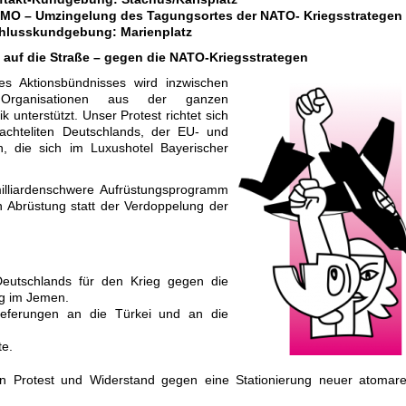
EMO – Umzingelung des Tagungsortes der NATO- Kriegsstrategen
chlusskundgebung: Marienplatz
 auf die Straße – gegen die NATO-Kriegsstrategen
es Aktionsbündnisses wird inzwischen
rganisationen aus der ganzen
k unterstützt. Unser Protest richtet sich
chteliten Deutschlands, der EU- und
, die sich im Luxushotel Bayerischer
illiardenschwere Aufrüstungsprogramm
 Abrüstung statt der Verdoppelung der
 Deutschlands für den Krieg gegen die
g im Jemen.
lieferungen an die Türkei und an die
te.
n Protest und Widerstand gegen eine Stationierung neuer atomare