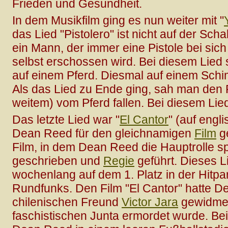
Frieden und Gesundheit.
In dem Musikfilm ging es nun weiter mit "
das Lied "Pistolero" ist nicht auf der Schall
ein Mann, der immer eine Pistole bei sic
selbst erschossen wird. Bei diesem Lie
auf einem Pferd. Diesmal auf einem Schimm
Als das Lied zu Ende ging, sah man den 
weitem) vom Pferd fallen. Bei diesem Lie
Das letzte Lied war "
El Cantor
" (auf engl
Dean Reed für den gleichnamigen
Film
ge
Film, in dem Dean Reed die Hauptrolle sp
geschrieben und
Regie
geführt. Dieses L
wochenlang auf dem 1. Platz in der Hitpa
Rundfunks. Den Film "El Cantor" hatte 
chilenischen Freund
Victor Jara
gewidmet
faschistischen Junta ermordet wurde. Be