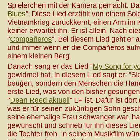
Spielerchen mit der Kamera gemacht. Da
Blues
". Diese Lied erzählt von einem So
Vietnamkrieg zurückkehrt, einen Arm im K
keiner erwartet ihn. Er ist allein. Nach 
"
Compañeros
". Bei diesem Lied geht er 
und immer wenn er die Compañeros aufruf
einem kleinen Berg.
Danach sang er das Lied "
My Song for y
gewidmet hat. In diesem Lied sagt er: "Sie
beugen, sondern den Menschen die Hand
erste Lied, was von den bisher gesungene
"
Dean Reed aktuell
" LP ist. Dafür ist dort
was er für seinen zukünftigen Sohn geschr
seine ehemalige Frau schwanger war, hat
gewünscht und schrieb für ihn dieses Lie
die Tochter froh. In seinem Musikfilm wüns