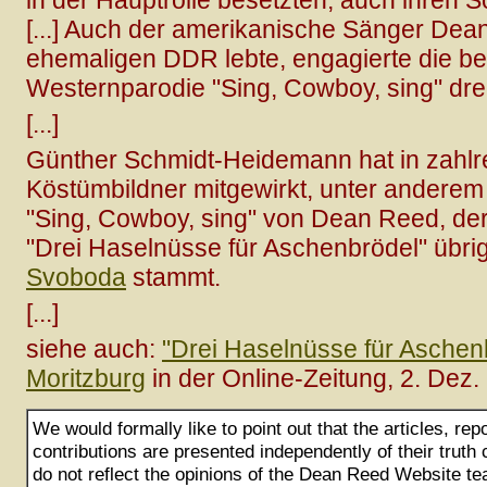
in der Hauptrolle besetzten, auch ihren S
[...] Auch der amerikanische Sänger Dean
ehemaligen DDR lebte, engagierte die bei
Westernparodie "Sing, Cowboy, sing" dre
[...]
Günther Schmidt-Heidemann hat in zahlr
Köstümbildner mitgewirkt, unter anderem
"Sing, Cowboy, sing" von Dean Reed, der
"Drei Haselnüsse für Aschenbrödel" übri
Svoboda
stammt.
[...]
siehe auch:
"Drei Haselnüsse für Aschen
Moritzburg
in der Online-Zeitung, 2. Dez
We would formally like to point out that the articles, rep
contributions are presented independently of their truth
do not reflect the opinions of the Dean Reed Website te