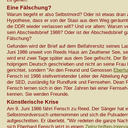
Eine Fälschung?
Warum begeht er also Selbstmord? Oder ist etwas dran 
Hypothese, dass er von der Stasi aus dem Weg geräumt 
die DDR wieder verlassen will? Und vor allem: Warum v
sein Abschiedsbrief 1986? Oder ist der Abschiedsbrief g
Fälschung?
Gefunden wird der Brief auf dem Beifahrersitz seines L
Juni 1986 unweit von Reeds Haus am Zeuthener See, se
wird erst zwei Tage später aus dem See gefischt. Der Brie
holprigem Deutsch geschrieben und nicht an seine Frau
gerichtet, sondern "An den Freund und Genossen
Eberh
Fensch ist 1986 stellvertretender Leiter der Abteilung Ag
der SED, zuständig für Rundfunk und Fernsehen. Dean 
Fensch lernen sich in den 70er Jahren bei einer Fernse
kennen. Sie werden Freunde.
Künstlerische Krise
Am 9. Juni 1986 fährt Fensch zu Reed. Der Sänger hat e
Selbstmordversuch unternommen und sich die Pulsader
aufgeschnitten. Er überlebt. "Wir redeten die ganze Nacht
sich Eberhard Fensch jetzt in einem
Zeitschriften-Interv