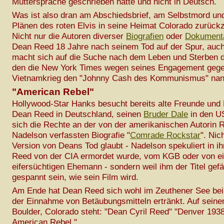
Muttersprache geschrieben hätte und nicht in Deutsch.
Was ist also dran am Abschiedsbrief, am Selbstmord un
Plänen des roten Elvis in seine Heimat Colorado zurüc
Nicht nur die Autoren diverser
Biografien
oder
Dokumenta
Dean Reed 18 Jahre nach seinem Tod auf der Spur, auc
macht sich auf die Suche nach dem Leben und Sterben 
den die New York Times wegen seines Engagement geg
Vietnamkrieg den "Johnny Cash des Kommunismus" nan
"American Rebel"
Hollywood-Star Hanks besucht bereits alte Freunde und
Dean Reed in Deutschland, seinen
Bruder Dale
in den US
sich die Rechte an der von der amerikanischen Autorin 
Nadelson verfassten Biografie "
Comrade Rockstar
". Nic
Version von Deans Tod glaubt - Nadelson spekuliert in i
Reed von der CIA ermordet wurde, vom KGB oder von e
eifersüchtigen Ehemann - sondern weil ihm der Titel gefäl
gespannt sein, wie sein Film wird.
Am Ende hat Dean Reed sich wohl im Zeuthener See bei 
der Einnahme von Betäubungsmitteln ertränkt. Auf sein
Boulder, Colorado steht: "Dean Cyril Reed" "Denver 1938
American Rebel."