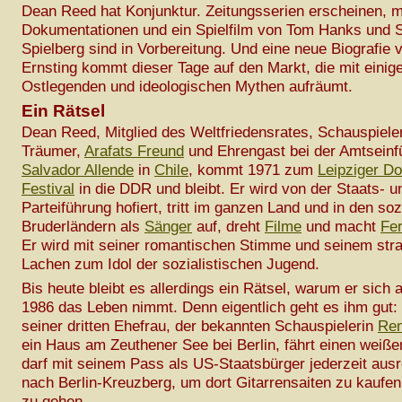
Dean Reed hat Konjunktur. Zeitungsserien erscheinen, 
Dokumentationen und ein Spielfilm von Tom Hanks und 
Spielberg sind in Vorbereitung. Und eine neue Biografie 
Ernsting kommt dieser Tage auf den Markt, die mit einig
Ostlegenden und ideologischen Mythen aufräumt.
Ein Rätsel
Dean Reed, Mitglied des Weltfriedensrates, Schauspieler
Träumer,
Arafats Freund
und Ehrengast bei der Amtseinf
Salvador Allende
in
Chile
, kommt 1971 zum
Leipziger D
Festival
in die DDR und bleibt. Er wird von der Staats- u
Parteiführung hofiert, tritt im ganzen Land und in den soz
Bruderländern als
Sänger
auf, dreht
Filme
und macht
Fe
Er wird mit seiner romantischen Stimme und seinem str
Lachen zum Idol der sozialistischen Jugend.
Bis heute bleibt es allerdings ein Rätsel, warum er sich 
1986 das Leben nimmt. Denn eigentlich geht es ihm gut: 
seiner dritten Ehefrau, der bekannten Schauspielerin
Ren
ein Haus am Zeuthener See bei Berlin, fährt einen weiß
darf mit seinem Pass als US-Staatsbürger jederzeit ausr
nach Berlin-Kreuzberg, um dort Gitarrensaiten zu kaufen
zu gehen.