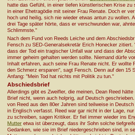
hatte das Gefühl, in einer tiefen künstlerischen Krise zu
in einer Ehetragödie mit seiner Frau Renate. Doch er ve
hoch und heilig, sich nie wieder etwas antun zu wollen. A
drei Tage später hörte, dass er verschwunden war, ahnte
Schlimmste."
Nach dem Fund von Reeds Leiche und dem Abschiedsbri
Fensch zu SED-Generalsekretär Erich Honecker zitiert. 
dass der Tod ein tragischer Unfall war und dass der Absc
immer geheim gehalten werden sollte. Niemand dürfe vo
Inhalt erfahren, auch seine Frau Renate nicht. Er wollte
den Schmerz ersparen", sagt Fensch. Denn auf den 15 S
Anfang: "Mein Tod hat nichts mit Politik zu tun."
Abschiedsbrief
Allerdings gibt es Zweifler, die meinen, Dean Reed hätte
Brief nicht, wenn auch holprig, auf Deutsch geschrieben.
von Reed aus den 80er Jahren sind teilweise in Deutsch 
in Englisch verfasst. Reed war gar nicht in der Lage, nu
zu schreiben, sagen Kritiker. Er fiel immer wieder ins En
Mutter
etwa ist überzeugt, dass ihr Sohn solche tiefgrei
Gedanken, wie sie im Brief niedergeschrieben sind, in se