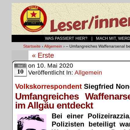
WAS PASSIERT HIER?
| MACH MIT, WER
Startseite
›
Allgemein
›
– Umfangreiches Waffenarsenal bei
« Erste
on
10. Mai 2020
Mai
10
Veröffentlicht In:
Allgemein
Volkskorrespondent
Siegfried Non
Umfangreiches Waffenars
im Allgäu entdeckt
Bei einer Polizeirazz
Polizisten beteiligt 