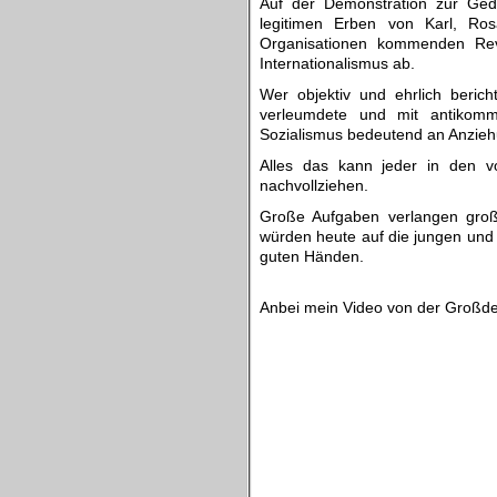
Auf der Demonstration zur Ged
legitimen Erben von Karl, Ro
Organisationen kommenden Rev
Internationalismus ab.
Wer objektiv und ehrlich berich
verleumdete und mit antikom
Sozialismus bedeutend an Anzieh
Alles das kann jeder in den vo
nachvollziehen.
Große Aufgaben verlangen groß
würden heute auf die jungen und f
guten Händen.
.
Anbei mein Video von der Groß