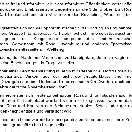
h so frei und informiere, die nicht informierte Öffentlichkeit, weiter offe
indrücke und Erlebnisse zum Gedenken an alle 3 der großen L s`: Ros
rl Liebknecht und den Vollstrecker der Revolution, Wladimir Iljitsc
l grenzten sich von der opportunistischen SPD Führung ab und nannte
sten, Gruppe Internationale. Karl Liebknecht stimmte selbstbewusst un
ch gegen die Kriegskredite entgegen des undemokratische
anges. Gemeinsam mit Rosa Luxemburg und anderen Spartakiste
zwischen entfesselten, I. Weltkrieg.
rieges, der Morde und Verbrechen zu Hauptgefahr, denn sie wagten e
seine Erscheinungen, in Frage zu stellen.
r einer Großveranstaltung in Berlin mit Perspektive. Dort wurden all
volutionäres Wirken, aus der Sicht der Arbeiterklasse und ihre
 Dazu gab es neben Reden und internationalen Grußworten, auch ein
ahre deutsche Novemberrevolution“.
n erdreisten sich Heute zu behaupten Rosa und Karl standen auch fü
auf ihren Blut aufgebaut wurde. Es darf nicht zugelassen werden, das
 von Rosa und Karl von den Steinmeiers, Nahles, Scholz oder gar di
enknecht entstellt und verfälscht wird.
 und auch Lenin waren die konsequentesten Kommunisten in ihrer Zeit
mus, grundsätzlich in Frage stellten.