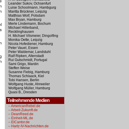
e
Leander Sukov, Ochsenfurt
n
Luise Schoolmann, Hambgurg
n
Maritta Brückner, Leipzig
Matthias Wolf, Potsdam
Max Bryan, Hamburg
Merle Lindemann, Bochum
l
Michael Hillerband,
s
Recklinghausen
H. Michael Vilsmeier, Dingolfing
Monika Oette, Leipzig
n
Nicola Hofediener, Hamburg
Peter Vauel, Essen
Peter Waldemar, Landstuhl
g
Ralf Ripken, Altenstadt
Rui Gutschmidt, Portugal
n
Sami Grigo, Mardin
Steffen Weise
Susanne Fiebig, Hamburg
Thomas Schlaack, Kiel
Tobi Hansen, Berlin
Wolfgang Huste, Ahrweiler
Wolfgang Müller, Hamburg
Quasi B., Dresden
Teilnehmende Medien
– AmericanRebel.de
– Arbeit-Zukunft.de
– DeanReed.de
– Einheit-ML.de
– ElCantor.de
– Hartz-IV-Nachrichten.de