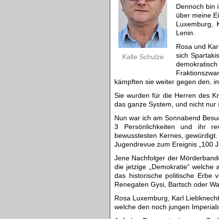
Dennoch bin ic
über meine E
Luxemburg, Ka
Lenin.
Rosa und Kar
sich Spartaki
Kalle Schulze
demokratis
Fraktionszw
kämpften sie weiter gegen den, in
Sie wurden für die Herren des K
das ganze System, und nicht nur 
Nun war ich am Sonnabend Besuche
3 Persönlichkeiten und ihr re
bewusstesten Kernes, gewürdigt.
Jugendrevue zum Ereignis „100 J
Jene Nachfolger der Mörderbande
die jetzige „Demokratie“ welche 
das historische politische Erbe
Renegaten Gysi, Bartsch oder Wag
Rosa Luxemburg, Karl Liebknecht
welche den noch jungen Imperialis