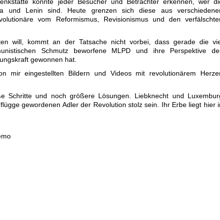
enkstätte konnte jeder Besucher und Betrachter erkennen, wer di
sa und Lenin sind. Heute grenzen sich diese aus verschiedene
olutionäre vom Reformismus, Revisionismus und den verfälschte
ten will, kommt an der Tatsache nicht vorbei, dass gerade die vie
munistischen Schmutz beworfene MLPD und ihre Perspektive de
ungskraft gewonnen hat.
n mir eingestellten Bildern und Videos mit revolutionärem Herze
e Schritte und noch größere Lösungen. Liebknecht und Luxembur
lügge gewordenen Adler der Revolution stolz sein. Ihr Erbe liegt hier i
demo