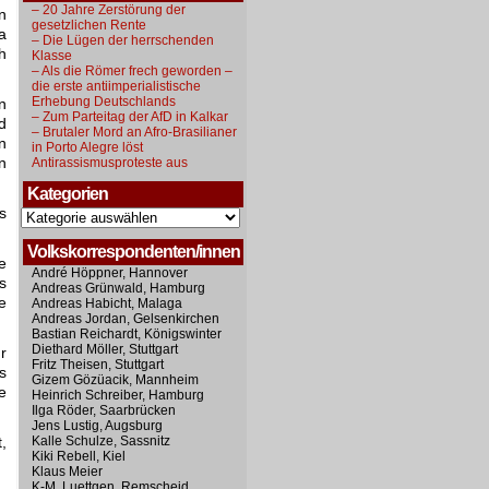
– 20 Jahre Zerstörung der
n
gesetzlichen Rente
a
– Die Lügen der herrschenden
h
Klasse
– Als die Römer frech geworden –
die erste antiimperialistische
Erhebung Deutschlands
n
– Zum Parteitag der AfD in Kalkar
d
– Brutaler Mord an Afro-Brasilianer
n
in Porto Alegre löst
n
Antirassismusproteste aus
Kategorien
s
Kategorien
Volkskorrespondenten/innen
e
André Höppner, Hannover
s
Andreas Grünwald, Hamburg
e
Andreas Habicht, Malaga
Andreas Jordan, Gelsenkirchen
Bastian Reichardt, Königswinter
Diethard Möller, Stuttgart
r
Fritz Theisen, Stuttgart
s
Gizem Gözüacik, Mannheim
e
Heinrich Schreiber, Hamburg
Ilga Röder, Saarbrücken
Jens Lustig, Augsburg
,
Kalle Schulze, Sassnitz
Kiki Rebell, Kiel
Klaus Meier
K-M. Luettgen, Remscheid