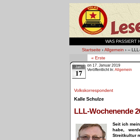
WAS PASSIERT HI
Startseite
›
Allgemein
›
– LLL
« Erste
on
17. Januar 2019
Jan.
Veröffentlicht In:
Allgemein
17
Volkskorrespondent
Kalle Schulze
.
LLL-Wochenende 2
Seit ich mei
habe, werde
Streitkultur 