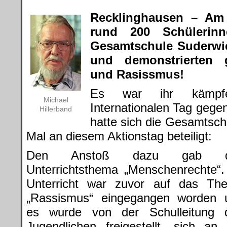
Recklinghausen – Am
rund 200 Schülerin
Gesamtschule Suderwic
und demonstrierten 
und Rasissmus!
Es war ihr kämpfe
Michael
Internationalen Tag gege
Hillerband
hatte sich die Gesamtsc
Mal an diesem Aktionstag beteiligt:
Den Anstoß dazu gab d
Unterrichtsthema „Menschenrechte“.
Unterricht war zuvor auf das Th
„Rassismus“ eingegangen worden 
es wurde von der Schulleitung 
Jugendlichen freigestellt, sich an