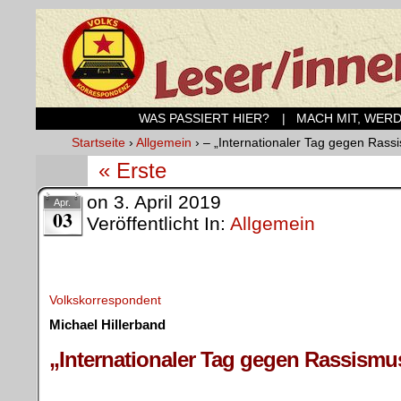
WAS PASSIERT HIER?
| MACH MIT, WER
Startseite
›
Allgemein
›
– „Internationaler Tag gegen Rass
« Erste
on
3. April 2019
Apr.
03
Veröffentlicht In:
Allgemein
Volkskorrespondent
Michael Hillerband
.
„Internationaler Tag gegen Rassismu