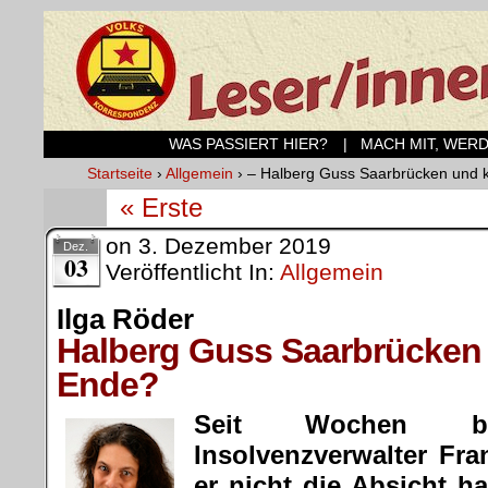
WAS PASSIERT HIER?
| MACH MIT, WER
Startseite
›
Allgemein
›
– Halberg Guss Saarbrücken und k
« Erste
on
3. Dezember 2019
Dez.
03
Veröffentlicht In:
Allgemein
Ilga Röder
Halberg Guss Saarbrücken 
Ende?
Seit Wochen be
Insolvenzverwalter Fra
er nicht die Absicht h