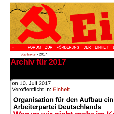
–
FORUM ZUR FÖRDERUNG DER EINHEIT D
Startseite
›
2017
Archiv für 2017
67 Ergebnisse.
on
10. Juli 2017
Veröffentlicht In:
Einheit
Organisation für den Aufbau ei
Arbeiterpartei Deutschlands