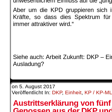
unwesentlichem Einfluss auf die „jung
Aber um die KPD gruppieren sich 
Kräfte, so dass dies Spektrum für a
immer attraktiver wird.“
.
.
Siehe auch: Arbeit Zukunft:
DKP – Ei
Ausladung?
on
5. August 2017
Veröffentlicht In:
DKP
,
Einheit
,
KP / KP-M
Austrittserklärung von fünf
Genossen aus der DKP un