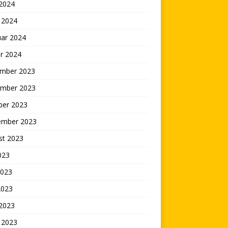
 2024
 2024
uar 2024
r 2024
mber 2023
mber 2023
ber 2023
ember 2023
st 2023
2023
2023
2023
 2023
 2023