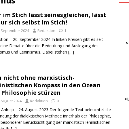
smus
 im Stich lässt seinesgleichen, lässt
ve
nur sich selbst im Stich!
. September 2024
Redaktion
1
DWz
tion – 20. September 2024 In linken Kreisen gibt es seit
……
>
 eine Debatte über die Bedeutung und Auslegung des
smus und Leninismus. Dabei stehen
[…]
…
……
……
h nicht ohne marxistisch-
inistischen Kompass in den Ozean
 Philosophie stürzen
………
…..
>
. August 2024
Redaktion
0
 Ahlreip – 24. August 2023 Der folgende Text beleuchtet die
dung der dialektischen Methode innerhalb der Philosophie,
DWz
 besonderer Berücksichtigung der marxistisch-leninistischen
…..
ie. Er
[…]