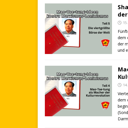
Sha
der
15
Fünft
dem c
der m
und 
Mao
Kul
14
Viert
dem c
begin
(Sond
Darm