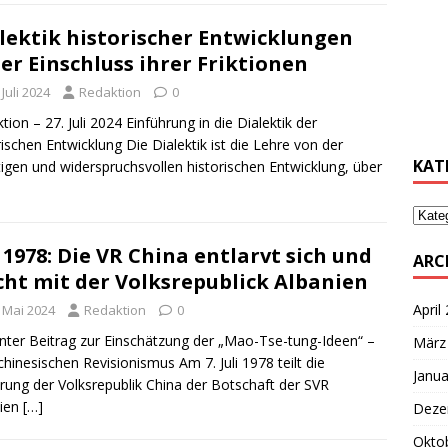
lektik historischer Entwicklungen
………
er Einschluss ihrer Friktionen
 Juli 2024
Redaktion
0
………
tion – 27. Juli 2024 Einführung in die Dialektik der
rischen Entwicklung Die Dialektik ist die Lehre von der
KAT
itigen und widerspruchsvollen historischen Entwicklung, über
i 1978: Die VR China entlarvt sich und
ARC
cht mit der Volksrepublick Albanien
April
. Mai 2024
Redaktion
0
nter Beitrag zur Einschätzung der „Mao-Tse-tung-Ideen“ –
März
hinesischen Revisionismus Am 7. Juli 1978 teilt die
Janua
rung der Volksrepublik China der Botschaft der SVR
nien
[…]
Deze
Okto