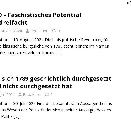
…..
>
 – Faschistisches Potential
dreifacht
45
.
. August 2024
Redaktion
0
tion – 15. August 2024 Die bloß politische Revolution, für
ie klassische bürgerliche von 1789 steht, spricht im Namen
…………
inzelnen zu Einzelnen. Immer
[…]
… .
.
.
DW
 sich 1789 geschichtlich durchgesetzt
.
o
 nicht durchgesetzt hat
.
 Juli 2024
Redaktion
0
.
DWz
tion – 30. Juli 2024 Eine der bekanntesten Aussagen Lenins
.
das Wesen der Politik findet sich in seiner Aussage, dass es
.
 Politik
[…]
DWz
.
on