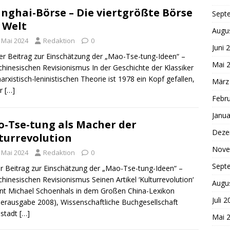
nghai-Börse – Die viertgrößte Börse
Sept
 Welt
Augu
. Mai 2024
Redaktion
0
Juni 
er Beitrag zur Einschätzung der „Mao-Tse-tung-Ideen“ –
Mai 
hinesischen Revisionismus In der Geschichte der Klassiker
arxistisch-leninistischen Theorie ist 1978 ein Kopf gefallen,
März
er
[…]
Febr
Janua
-Tse-tung als Macher der
Deze
turrevolution
Nove
. Mai 2024
Redaktion
0
Sept
er Beitrag zur Einschätzung der „Mao-Tse-tung-Ideen“ –
hinesischen Revisionismus Seinen Artikel ‘Kulturrevolution‘
Augu
nt Michael Schoenhals in dem Großen China-Lexikon
Juli 
erausgabe 2008), Wissenschaftliche Buchgesellschaft
stadt
[…]
Mai 