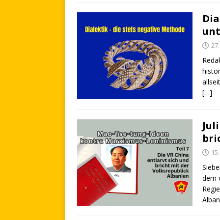
Dia
unt
27.
Redak
histo
allse
[…]
Jul
bri
15
Siebe
dem c
Regie
Alba