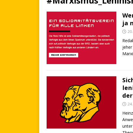
#Marxismus_Lenini
Wer
ja 
20
Redak
jeher
Marxi
Sic
len
der
24
Heinz
Anwen
unter
Theor