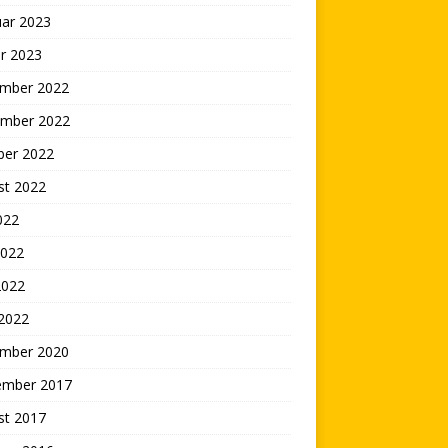
uar 2023
r 2023
mber 2022
mber 2022
ber 2022
st 2022
2022
2022
2022
 2022
mber 2020
ember 2017
st 2017