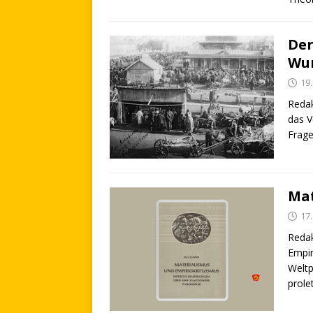
Der
Wun
19
Redak
das V
Frage
Mat
17
Redak
Empir
Weltp
prole