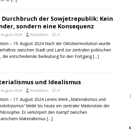
DWz
 Durchbruch der Sowjetrepublik: Kein
……
der, sondern eine Konsequenz
…..
. August 2024
Redaktion
0
DWz
tion – 19. August 2024 Nach der Oktoberrevolution wurde
……
erhältnis zwischen Stadt und Land zur zentralen politischen
, die entscheidende Bedeutung für den Fortgang
[…]
…
… 
erialismus und Idealismus
………
. August 2024
Redaktion
0
….
tion – 17. August 2024 Lenins Werk „Materialismus und
………
iokritizismus“ bleibt bis heute ein zentraler Meilenstein der
hilosophie. Es verkörpert den Kampf zwischen
.
tarischem Materialismus
[…]
…….
…. ..