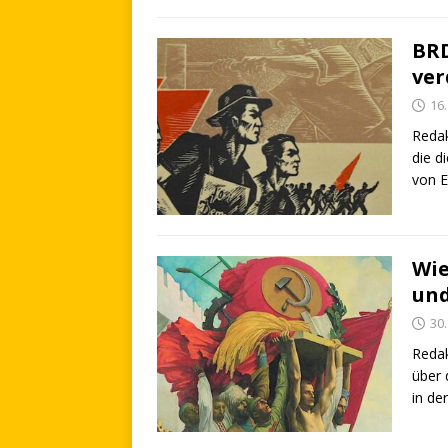
BRD
ver
16
Redak
die d
von E
Wie
und
30.
Redak
über 
in der