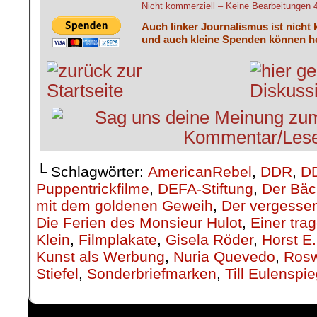
Nicht kommerziell – Keine Bearbeitungen 4.
Auch linker Journalismus ist nicht 
und auch kleine Spenden können he
└ Schlagwörter:
AmericanRebel
,
DDR
,
DD
Puppentrickfilme
,
DEFA-Stiftung
,
Der Bäc
mit dem goldenen Geweih
,
Der vergesse
Die Ferien des Monsieur Hulot
,
Einer tra
Klein
,
Filmplakate
,
Gisela Röder
,
Horst E.
Kunst als Werbung
,
Nuria Quevedo
,
Rosw
Stiefel
,
Sonderbriefmarken
,
Till Eulenspie