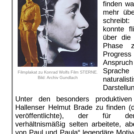
finden w
mehr übe
schreibt:
konnte f
über die
Phase 
Progres
Anspruch
Sprache 
Filmplakat zu Konrad Wolfs Film STERNE.
Bild: Archiv Gundlach
naturalis
Darstellu
Unter den besonders produktiven 
Hallenser Helmut Brade zu finden (
veröffentlichte), der für den
verhältnismäßig selten arbeitete, a
von Paul und Paula“ legendäre Motive