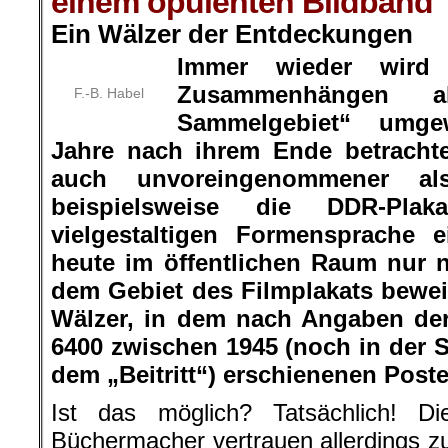
einem opulenten Bildband
Ein Wälzer der Entdeckungen
Immer wieder wir
Zusammenhängen al
F.-B. Habel
Sammelgebiet“ umge
Jahre nach ihrem Ende betrachte
auch unvoreingenommener al
beispielsweise die DDR-Plak
vielgestaltigen Formensprache 
heute im öffentlichen Raum nur 
dem Gebiet des Filmplakats bewei
Wälzer, in dem nach Angaben der
6400 zwischen 1945 (noch in der 
dem „Beitritt“) erschienenen Poste
Ist das möglich? Tatsächlich! Di
Büchermacher vertrauen allerdings z