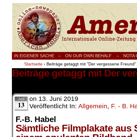
Internationale Onlinezeitung für Frieden
IN EIGENER SACHE
–
ON OUR OWN BEHALF –
NOTA
Startseite
›
Beiträge getaggt mit "Der vergessene Freund"
Beiträge getaggt mit Der v
1 Ergebnis.
on
13. Juni 2019
Juni
13
Veröffentlicht In:
Allgemein
,
F. - B. H
F.-B. Habel
Sämtliche Filmplakate aus