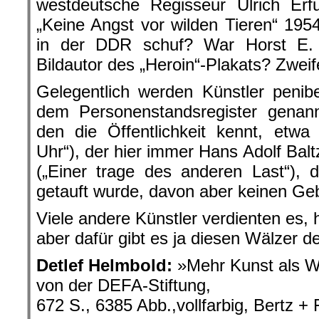
westdeutsche Regisseur Ulrich Erfu
„Keine Angst vor wilden Tieren“ 1954
in der DDR schuf? War Horst E. 
Bildautor des „Heroin“-Plakats? Zweife
Gelegentlich werden Künstler peni
dem Personenstandsregister genann
den die Öffentlichkeit kennt, etw
Uhr“), der hier immer Hans Adolf Balt
(„Einer trage des anderen Last“), 
getauft wurde, davon aber keinen Ge
Viele andere Künstler verdienten es, 
aber dafür gibt es ja diesen Wälzer 
Detlef Helmbold:
»Mehr Kunst als 
von der DEFA-Stiftung,
672 S., 6385 Abb.,vollfarbig, Bertz + 