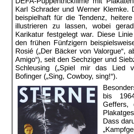
DEFA-Puppentrickfilme mit Plakaten
Karl Schrader und Werner Klemke. 
beispielhaft für die Tendenz, heitere
illustrieren zu lassen, wobei ger
Karikatur festgelegt war. Diese Lini
den frühen Fünfzigern beispielswei
Rosié („Der Bäcker von Valorgue“, a
Amigo“), seit den Sechziger und Sie
Schleusing („Spiel mir das Lied
Bofinger („Sing, Cowboy, sing!“).
Besonder
bis 1964
Geffers,
Plakatges
Dass daru
„Kampfg