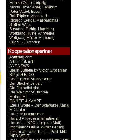
Monika Oette, Leipzig
Nicola Hofediener, Hamburg
Peter Vauel, Essen
Ralf Ripken, Altenstadt
Ricardo Lerida, Maspalomas
Steffen Weise
Susanne Fiebig, Hamburg
Wolfgang Huste, Ahrweiler
Wolfgang Müller, Hamburg
Quasi B., Dresden
Kooperationspartner
Antikrieg.com
Arbeit-Zukunft
ANF NEWS
Berlin Bulletin by Victor Grossman
BIP jetzt BLOG
Dean-Reed-Archiv-Berlin
Der Stachel Leipzig
Die Freiheitsliebe
Die Welt vor 50 Jahren
Einheit-ML
EINHEIT & KAMPF
Egers Worte – Der Schwarze Kanal
El Cantor
Hartz-IV-Nachrichten
Harald Pflueger international
Hosteni – INFO (nur per eMail)
Informationsstelle Militarisierung
Infoportal f. antif. Kult. u. Polit. M/P
INFO-WELT