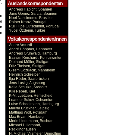
“,
Auslandskorrespondenten
Andreas Habicht, Spanien
Jairo Gomez Garcia, Spanien
on
Noel Nascimento, Brasilien
er
Rainer Kranz, Portugal
Rui Filipe Gutschmidt, Portugal
on
Yücel Özdemir, Türkei
in
Volkskorrespondenten/innen
Andre Accardi
André Höppner, Hannover
Andreas Grünwald, Hamburg
Bastian Reichardt, Königswinter
Diethard Möller, Stuttgart
Fritz Theisen, Stuttgart
Gizem Gözüacik, Mannheim
Heinrich Schreiber
Ilga Röder, Saarbrücken
Jens Lustig, Augsburg
Kalle Schulze, Sassnitz
Kiki Rebell, Kiel
K-M. Luettgen, Remscheid
Leander Sukov, Ochsenfurt
Luise Schoolmann, Hambgurg
Maritta Brückner, Leipzig
Matthias Wolf, Potsdam
Max Bryan, Hamburg
Merle Lindemann, Bochum
Michael Hillerband,
Recklinghausen
H. Michael Vilsmeier, Dingolfing