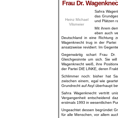
Frau Dr. Wagenknec
Sahra Wagenkn
das Grundgese
Heinz Michael
und Plätzen r
Vilsmeier
Mit ihrem dem
eben auch ver
Deutschland in eine Richtung z
Wagenknecht trug in der Partei 
ansatzweise revidiert. Im Gegent
Gegenwärtig schart Frau Dr.
Gleichgesinnte um sich. Sie wil
Wagenknecht weiß, ihre Position
der Partei DIE LINKE, deren Frakt
Schlimmer noch: bisher hat Sa
zwischen einem, egal wie gearte
Grundrecht auf Asyl überhaupt bew
Sahra Wagenknecht vertritt un
Vergangenheit entscheidend daz
erstmals 1993 in wesentlichen Pu
Ungeachtet dessen begründet Gru
für alle Menschen, vor allem auc