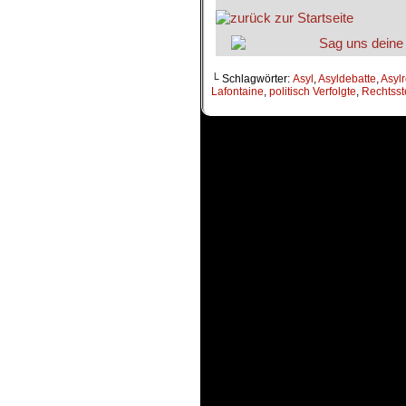
└ Schlagwörter:
Asyl
,
Asyldebatte
,
Asylr
Lafontaine
,
politisch Verfolgte
,
Rechtsst