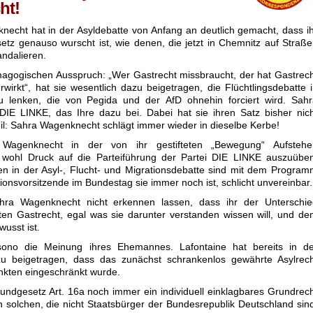
ht!
echt hat in der Asyldebatte von Anfang an deutlich gemacht, dass i
tz genauso wurscht ist, wie denen, die jetzt in Chemnitz auf Straß
andalieren.
agogischen Ausspruch: „Wer Gastrecht missbraucht, der hat Gastrec
wirkt“, hat sie wesentlich dazu beigetragen, die Flüchtlingsdebatte 
u lenken, die von Pegida und der AfD ohnehin forciert wird. Sahr
DIE LINKE, das Ihre dazu bei. Dabei hat sie ihren Satz bisher nic
eil: Sahra Wagenknecht schlägt immer wieder in dieselbe Kerbe!
 Wagenknecht in der von ihr gestifteten „Bewegung“ Aufstehe
l wohl Druck auf die Parteiführung der Partei DIE LINKE auszuübe
en in der Asyl-, Flucht- und Migrationsdebatte sind mit dem Progra
ionsvorsitzende im Bundestag sie immer noch ist, schlicht unvereinbar.
hra Wagenknecht nicht erkennen lassen, dass ihr der Unterschie
ten Gastrecht, egal was sie darunter verstanden wissen will, und d
usst ist.
isono die Meinung ihres Ehemannes. Lafontaine hat bereits in de
u beigetragen, dass das zunächst schrankenlos gewährte Asylrech
nkten eingeschränkt wurde.
ndgesetz Art. 16a noch immer ein individuell einklagbares Grundrec
h solchen, die nicht Staatsbürger der Bundesrepublik Deutschland sin