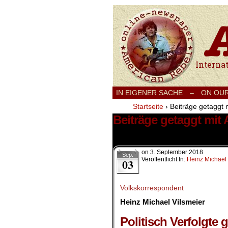
International
IN EIGENER SACHE
–
ON OU
Startseite
›
Beiträge getaggt m
Beiträge getaggt mit 
1 Ergebnis.
on
3. September 2018
Sep.
Veröffentlicht In:
Heinz Michael 
03
Volkskorrespondent
Heinz Michael Vilsmeier
.
Politisch Verfolgte 