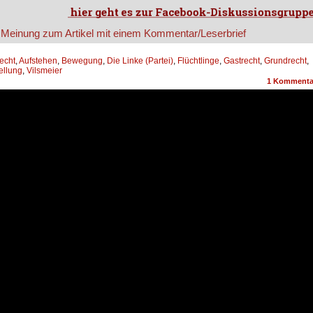
echt
,
Aufstehen
,
Bewegung
,
Die Linke (Partei)
,
Flüchtlinge
,
Gastrecht
,
Grundrecht
,
ellung
,
Vilsmeier
1
Kommenta