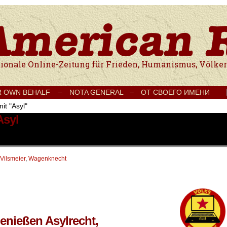
e Onlinezeitung für Frieden, Humanismus, Völkerverständigung und Kul
R OWN BEHALF –
NOTA GENERAL –
ОТ СВОЕГО ИМЕНИ
it "Asyl"
Asyl
Vilsmeier
,
Wagenknecht
genießen Asylrecht,