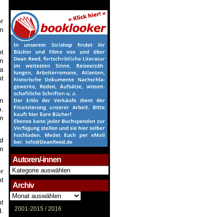
hr
en
ht
in
a
ht
n
n.
mm
d
em
Autoren/-innen
Autoren/-
r
innen
t
Archiv
Archiv
ht
2001-2015 /
2016
d.