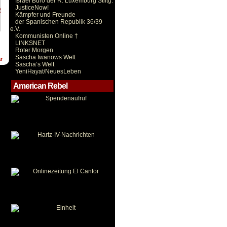
Israel Büro der R. Luxemburg Stiftg.
JusticeNow!
Kämpfer und Freunde
der Spanischen Republik 36/39
e.V.
Kommunisten Online †
LINKSNET
Roter Morgen
Sascha Iwanows Welt
r
Sascha’s Welt
YeniHayat/NeuesLeben
American Rebel