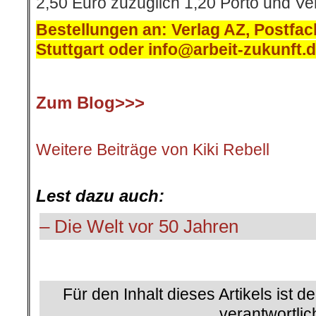
2,50 Euro zuzüglich 1,20 Porto und V
Bestellungen an:
Verlag AZ, Postfa
Stuttgart oder
info@arbeit-zukunft.
.
Zum Blog>>>
.
Weitere Beiträge von Kiki Rebell
.
Lest dazu auch:
– Die Welt vor 50 Jahren
.
Für den Inhalt dieses Artikels ist d
verantwortlic