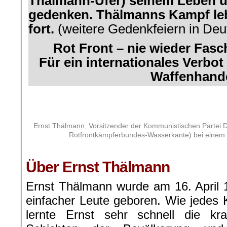
Thälmann-Ufer) seinem Leben u
gedenken.
Thälmanns Kampf leb
fort.
(weitere Gedenkfeiern in Deu
Rot Front – nie wieder Fas
Für ein internationales Verbo
Waffenhande
.
Ernst Thälmann, Vorsitzender der Kommunistischen Partei De
Rotfrontkämpferbundes-Wasserkante) bei einem
.
Über Ernst Thälmann
Ernst Thälmann wurde am 16. April 
einfacher Leute geboren. Wie jedes K
lernte Ernst sehr schnell die k