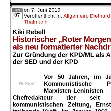
on
7. Juni 2019
Juni
07
Veröffentlicht In:
Allgemein
,
Diethard
Thälmann
Kiki Rebell
Historischer „Roter Morgen
als neu formatierter Nachdr
Zur Gründung der KPD/ML als An
der SED und der KPD
.
Vor 50 Jahren, im J
Kommunistische Pa
Kiki Rebell
Marxisten-Leninis
Chefredakteur der seit 
kommunistischen Zeitung, Erns