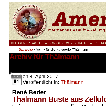
Internationale Onlinezeitung für Frieden
IN EIGENER SACHE
–
ON OUR OWN BEHALF –
NOTA
Startseite
›
Archiv für die Kategorie "Thälmann"
Archiv für Thälmann
3 Ergebnisse.
on
4. April 2017
Apr.
04
Veröffentlicht In:
Thälmann
René Beder
Thälmann Büste aus Zellul