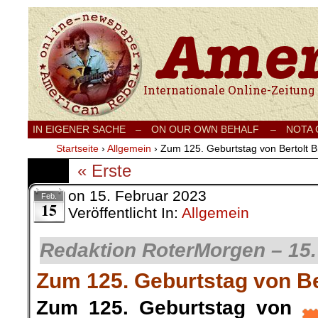
Internationale Onlinezeitung für Frieden
IN EIGENER SACHE
–
ON OUR OWN BEHALF –
NOTA
Startseite
›
Allgemein
›
Zum 125. Geburtstag von Bertolt B
« Erste
on
15. Februar 2023
Feb.
15
Veröffentlicht In:
Allgemein
Redaktion RoterMorgen – 15.
Zum 125. Geburtstag von Be
Zum 125. Geburtstag von