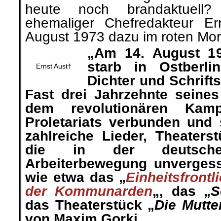
heute noch brandaktuell
?
ehemaliger Chefredakteur 
August 1973 dazu im roten Morg
„Am 14. August 19
starb in Ostberlin
Ernst Aust†
Dichter und Schrifts
Fast drei Jahrzehnte seine
dem revolutionären Kam
Proletariats verbunden und 
zahlreiche Lieder, Theaters
die in der deutschen 
Arbeiterbewegung unvergess
wie etwa das „
Einheitsfrontl
der Kommunarden
„, das „
S
das Theaterstück „
Die Mutte
von Maxim Gorki.