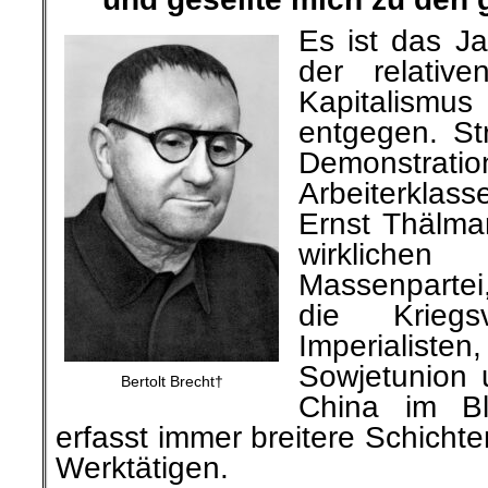
Es ist das J
der relative
Kapitalism
entgegen. Str
Demonst
Arbeiterklass
Ernst Thälm
wirklichen
Massenparte
die Kriegs
Imperialisten,
Sowjetunion 
Bertolt Brecht†
China im Blu
erfasst immer breitere Schicht
Werktätigen.