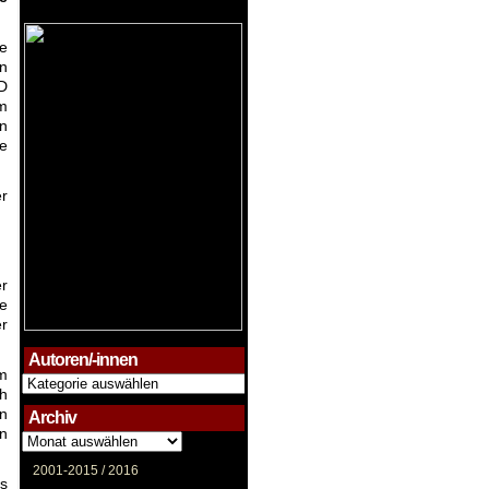
e
on
RD
Im
en
ie
er
er
ie
er
Autoren/-innen
m
Autoren/-
ch
innen
rn
Archiv
in
Archiv
2001-2015 /
2016
ls