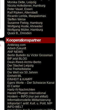
Monika Oette, Leipzig
Nicola Hofediener, Hamburg
Peter Vauel, Essen
Ralf Ripken, Altenstadt
Ricardo Lerida, Maspalomas
Steffen Weise
Susanne Fiebig, Hamburg
Wolfgang Huste, Ahrweiler
Wolfgang Müller, Hamburg
Quasi B., Dresden
Kooperationspartner
Antikrieg.com
S
Arbeit-Zukunft
ANF NEWS
Berlin Bulletin by Victor Grossman
BIP jetzt BLOG
Dean-Reed-Archiv-Berlin
Der Stachel Leipzig
Die Freiheitsliebe
Die Welt vor 50 Jahren
Einheit-ML
EINHEIT & KAMPF
Egers Worte – Der Schwarze Kanal
El Cantor
Hartz-IV-Nachrichten
Harald Pflueger international
Hosteni – INFO (nur per eMail)
Informationsstelle Militarisierung
Infoportal f. antif. Kult. u. Polit. M/P
INFO-WELT