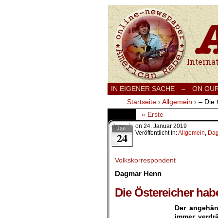
International
IN EIGENER SACHE
–
ON OU
Startseite
›
Allgemein
›
– Die 
« Erste
on
24. Januar 2019
Jan.
Veröffentlicht In:
Allgemein
,
Dag
24
Volkskorrespondent
Dagmar Henn
.
Die Östereicher hab
Der angehän
immer verdr