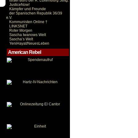
Israel Büro der R. Luxemburg Stiftg.
JusticeNow!
Kämpfer und Freunde
der Spanischen Republik 36/39
e.V.
Kommunisten Online †
LINKSNET
Roter Morgen
Sascha Iwanows Welt
Sascha’s Welt
YeniHayat/NeuesLeben
American Rebel