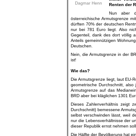
Dagmar Henn
Renten der 
Nun aber di
österreichische Armutsgrenze mit
dürften 70% der deutschen Rentn
nur bei 781 Euro liegt. Also nic
Gegenteil, dank des dort völlig
Anteils gemeinnützigen Wohnungsb
Deutschen.
Nein, die Armutsgrenze in der BRD
ist!
.
Wie das?
Die Armutsgrenze liegt, laut EU
geometrische Durchschnitt, also
Armutsgrenze auf das Medianein
BRD aber bei kläglichen 1301 Eur
Dieses Zahlenverhältnis zeigt
Durchschnitt) bemessene Armutsgr
selbst verschwinden lässt, weil 
nur die Lebensverhältnisse der u
dieser Republik ernst nehmen soll
Die Hälfte der Bevölkerung hat 