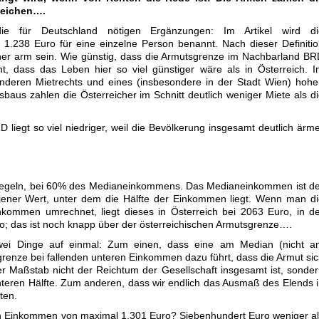
Reichen….
e für Deutschland nötigen Ergänzungen: Im Artikel wird di
 1.238 Euro für eine einzelne Person benannt. Nach dieser Definiti
er arm sein. Wie günstig, dass die Armutsgrenze im Nachbarland B
ht, dass das Leben hier so viel günstiger wäre als in Österreich. 
 anderen Mietrechts und eines (insbesondere in der Stadt Wien) hoh
aus zahlen die Österreicher im Schnitt deutlich weniger Miete als d
 liegt so viel niedriger, weil die Bevölkerung insgesamt deutlich ärm
-Regeln, bei 60% des Medianeinkommens. Das Medianeinkommen ist d
 jener Wert, unter dem die Hälfte der Einkommen liegt. Wenn man d
kommen umrechnet, liegt dieses in Österreich bei 2063 Euro, in d
o; das ist noch knapp über der österreichischen Armutsgrenze….
 zwei Dinge auf einmal: Zum einen, dass eine am Median (nicht a
enze bei fallenden unteren Einkommen dazu führt, dass die Armut si
der Maßstab nicht der Reichtum der Gesellschaft insgesamt ist, sonde
nteren Hälfte. Zum anderen, dass wir endlich das Ausmaß des Elends 
ten.
ein Einkommen von maximal 1.301 Euro? Siebenhundert Euro weniger a