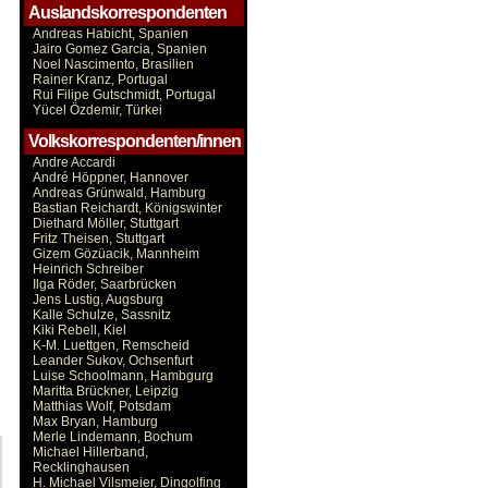
Auslandskorrespondenten
Andreas Habicht, Spanien
Jairo Gomez Garcia, Spanien
Noel Nascimento, Brasilien
Rainer Kranz, Portugal
Rui Filipe Gutschmidt, Portugal
Yücel Özdemir, Türkei
Volkskorrespondenten/innen
Andre Accardi
André Höppner, Hannover
Andreas Grünwald, Hamburg
Bastian Reichardt, Königswinter
Diethard Möller, Stuttgart
Fritz Theisen, Stuttgart
Gizem Gözüacik, Mannheim
Heinrich Schreiber
Ilga Röder, Saarbrücken
Jens Lustig, Augsburg
Kalle Schulze, Sassnitz
Kiki Rebell, Kiel
K-M. Luettgen, Remscheid
Leander Sukov, Ochsenfurt
Luise Schoolmann, Hambgurg
Maritta Brückner, Leipzig
Matthias Wolf, Potsdam
Max Bryan, Hamburg
Merle Lindemann, Bochum
Michael Hillerband,
Recklinghausen
H. Michael Vilsmeier, Dingolfing