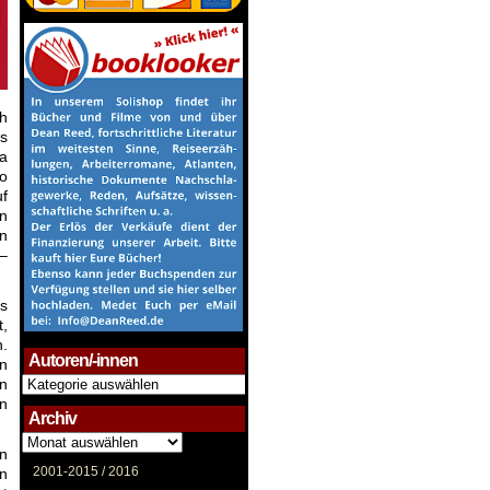
ch
ls
da
so
uf
en
n
 –
s
t,
n.
Autoren/-innen
n
Autoren/-
nn
innen
in
Archiv
Archiv
in
2001-2015 /
2016
nn