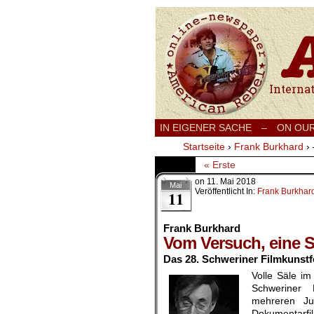
International
IN EIGENER SACHE
–
ON OU
Startseite
›
Frank Burkhard
›
« Erste
on
11. Mai 2018
Mai
Veröffentlicht In:
Frank Burkhar
11
Frank Burkhard
Vom Versuch, eine St
Das 28. Schweriner Filmkunstf
Volle Säle im
Schweriner F
mehreren Ju
Dokumenta