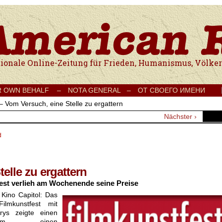
e Onlinezeitung für Frieden, Humanismus, Völkerverständigung und Kul
R OWN BEHALF –
NOTA GENERAL –
ОТ СВОЕГО ИМЕНИ
– Vom Versuch, eine Stelle zu ergattern
Nächster ›
d
elle zu ergattern
est verlieh am Wochenende seine Preise
 Kino Capitol: Das
ilmkunstfest mit
rys zeigte einen
rfilm-, einen