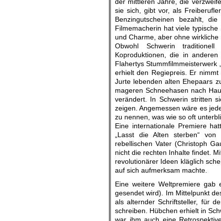
der mittleren Jahre, die verzweif
sie sich, gibt vor, als Freiberuf
Benzingutscheinen bezahlt, d
Filmemacherin hat viele typische
und Charme, aber ohne wirkliche 
Obwohl Schwerin traditione
Koproduktionen, die in andere
Flahertys Stummfilmmeisterwerk 
erhielt den Regiepreis. Er nimmt s
Jurte lebenden alten Ehepaars zu
mageren Schneehasen nach Hause
verändert. In Schwerin stritten s
zeigen. Angemessen wäre es jede
zu nennen, was wie so oft unterbl
Eine internationale Premiere ha
„Lasst die Alten sterben“ von 
rebellischen Vater (Christoph Ga
nicht die rechten Inhalte findet.
revolutionärer Ideen kläglich sch
auf sich aufmerksam machte.
Eine weitere Weltpremiere gab 
gesendet wird). Im Mittelpunkt d
als alternder Schriftsteller, für
schreiben. Hübchen erhielt in Sc
war ihm auch eine Retrospektive