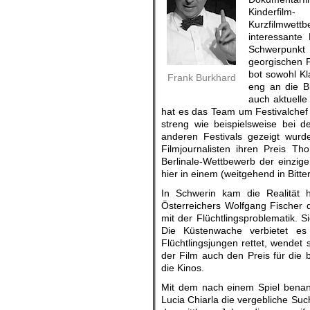
Kinderfil
Kurzfilmwe
interessante
Schwerpu
georgischen 
bot sowohl Kl
Frank Burkhard
eng an die Bi
auch aktuelle
hat es das Team um Festivalchef V
streng wie beispielsweise bei d
anderen Festivals gezeigt wurde
Filmjournalisten ihren Preis T
Berlinale-Wettbewerb der einzige 
hier in einem (weitgehend in Bitt
In Schwerin kam die Realität 
Österreichers Wolfgang Fischer da
mit der Flüchtlingsproblematik. S
Die Küstenwache verbietet es 
Flüchtlingsjungen rettet, wende
der Film auch den Preis für die
die Kinos.
Mit dem nach einem Spiel benannt
Lucia Chiarla die vergebliche Suc