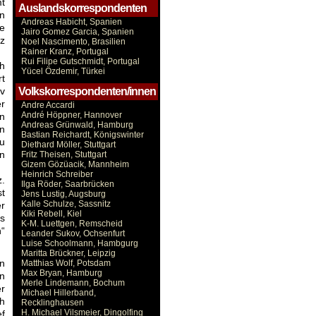
mt
Auslandskorrespondenten
in
Andreas Habicht, Spanien
e
Jairo Gomez Garcia, Spanien
tz
Noel Nascimento, Brasilien
Rainer Kranz, Portugal
Rui Filipe Gutschmidt, Portugal
h
Yücel Özdemir, Türkei
t
ov
Volkskorrespondenten/innen
er
Andre Accardi
André Höppner, Hannover
en
Andreas Grünwald, Hamburg
en
Bastian Reichardt, Königswinter
zu
Diethard Möller, Stuttgart
nn
Fritz Theisen, Stuttgart
Gizem Gözüacik, Mannheim
Heinrich Schreiber
z.
Ilga Röder, Saarbrücken
t
Jens Lustig, Augsburg
Kalle Schulze, Sassnitz
er
Kiki Rebell, Kiel
ls
K-M. Luettgen, Remscheid
n“
Leander Sukov, Ochsenfurt
Luise Schoolmann, Hambgurg
Maritta Brückner, Leipzig
n
Matthias Wolf, Potsdam
Max Bryan, Hamburg
en
Merle Lindemann, Bochum
er
Michael Hillerband,
ch
Recklinghausen
H. Michael Vilsmeier, Dingolfing
ef