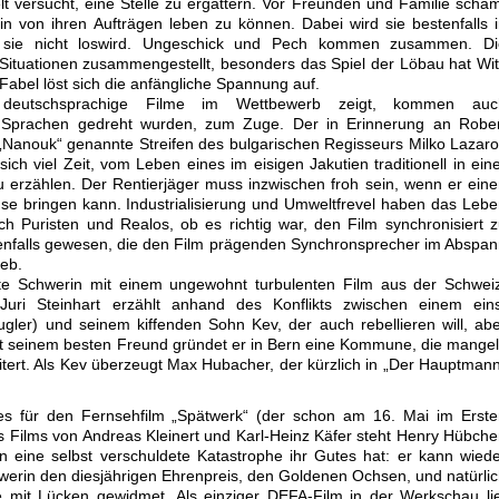
elt versucht, eine Stelle zu ergattern. Vor Freunden und Familie schä
lerin von ihren Aufträgen leben zu können. Dabei wird sie bestenfalls 
ie sie nicht loswird. Ungeschick und Pech kommen zusammen. Di
 Situationen zusammengestellt, besonders das Spiel der Löbau hat Wi
Fabel löst sich die anfängliche Spannung auf.
ll deutschsprachige Filme im Wettbewerb zeigt, kommen auc
n Sprachen gedreht wurden, zum Zuge. Der in Erinnerung an Rober
„Nanouk“ genannte Streifen des bulgarischen Regisseurs Milko Lazar
ich viel Zeit, vom Leben eines im eisigen Jakutien traditionell in ein
 erzählen. Der Rentierjäger muss inzwischen froh sein, wenn er ein
 bringen kann. Industrialisierung und Umweltfrevel haben das Leb
ich Puristen und Realos, ob es richtig war, den Film synchronisiert 
nfalls gewesen, die den Film prägenden Synchronsprecher im Abspa
ieb.
tte Schwerin mit einem ungewohnt turbulenten Film aus der Schwei
Juri Steinhart erzählt anhand des Konflikts zwischen einem eins
ugler) und seinem kiffenden Sohn Kev, der auch rebellieren will, ab
 Mit seinem besten Freund gründet er in Bern eine Kommune, die mange
eitert. Als Kev überzeugt Max Hubacher, der kürzlich in „Der Hauptman
es für den Fernsehfilm „Spätwerk“ (der schon am 16. Mai im Erste
es Films von Andreas Kleinert und Karl-Heinz Käfer steht Henry Hübch
 den eine selbst verschuldete Katastrophe ihr Gutes hat: er kann wied
hwerin den diesjährigen Ehrenpreis, den Goldenen Ochsen, und natürli
 mit Lücken gewidmet. Als einziger DEFA-Film in der Werkschau li