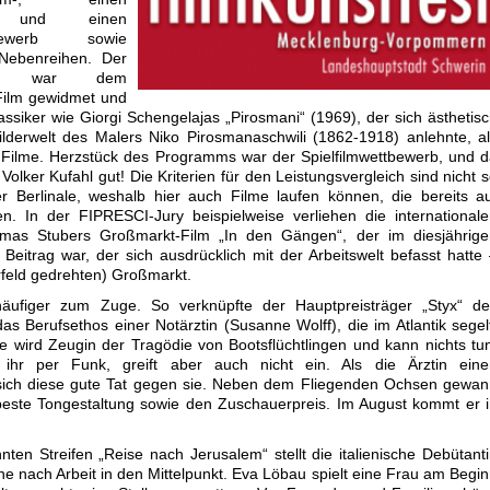
m- und einen
ttbewerb sowie
 Nebenreihen. Der
nkt war dem
Film gewidmet und
assiker wie Giorgi Schengelajas „Pirosmani“ (1969), der sich ästhetis
lderwelt des Malers Niko Pirosmanaschwili (1862-1918) anlehnte, a
 Filme. Herzstück des Programms war der Spielfilmwettbewerb, und 
olker Kufahl gut! Die Kriterien für den Leistungsvergleich sind nicht 
er Berlinale, weshalb hier auch Filme laufen können, die bereits a
n. In der FIPRESCI-Jury beispielweise verliehen die international
homas Stubers Großmarkt-Film „In den Gängen“, der im diesjährige
Beitrag war, der sich ausdrücklich mit der Arbeitswelt befasst hatte
erfeld gedrehten) Großmarkt.
häufiger zum Zuge. So verknüpfte der Hauptpreisträger „Styx“ de
s Berufsethos einer Notärztin (Susanne Wolff), die im Atlantik segel
ie wird Zeugin der Tragödie von Bootsflüchtlingen und kann nichts tu
ihr per Funk, greift aber auch nicht ein. Als die Ärztin eine
t sich diese gute Tat gegen sie. Neben dem Fliegenden Ochsen gewa
 beste Tongestaltung sowie den Zuschauerpreis. Im August kommt er 
en Streifen „Reise nach Jerusalem“ stellt die italienische Debütant
he nach Arbeit in den Mittelpunkt. Eva Löbau spielt eine Frau am Begi