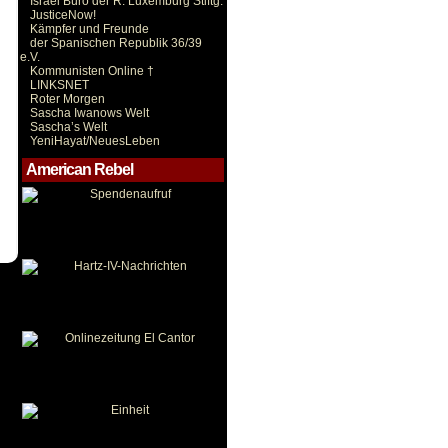
Israel Büro der R. Luxemburg Stiftg.
JusticeNow!
Kämpfer und Freunde
der Spanischen Republik 36/39
e.V.
Kommunisten Online †
LINKSNET
Roter Morgen
Sascha Iwanows Welt
Sascha’s Welt
YeniHayat/NeuesLeben
American Rebel