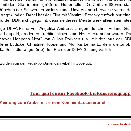
mit dem Star in einer größeren Nebenrolle. „Die Zeit vor 89 wird sta
Hübchen der Schweriner Volkszeitung. Unverständlicherweise wurde d
ngekündigt. Dabei hat der Film mit Vlastimil Brodský einfach nur ein
ird der DDR nicht gegönnt, dass sie dieses Meisterwerk allein stemmte
ge DEFA-Filme von Angelika Andrees, Jürgen Böttcher, Roland Gräf
d Leupold, an denen Traditionslinien zum Heute erkennbar waren. D
Whatever Happens Next“ von Julian Pörksen u.a. mit den aus der D
René Lüdicke, Christine Hoppe und Monika Lennartz, dem die „groß
ka Schindler angehörte) den Preis der DEFA-Stiftung verlieh.
n wurden von der Redaktion AmericanRebel hinzugefügt.
Kommentar-RS