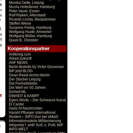
Monika Oette, Leipzig
rk
Nicola Hofediener, Hamburg
er
Peter Vauel, Essen
en
Ralf Ripken, Altenstadt
Ricardo Lerida, Maspalomas
?
Steffen Weise
Susanne Fiebig, Hamburg
,
Wolfgang Huste, Ahrweiler
as
Wolfgang Müller, Hamburg
DR
Quasi B., Dresden
e
Kooperationspartner
Antikrieg.com
Arbeit-Zukunft
ANF NEWS
Berlin Bulletin by Victor Grossman
BIP jetzt BLOG
Dean-Reed-Archiv-Berlin
Der Stachel Leipzig
Die Freiheitsliebe
Die Welt vor 50 Jahren
Einheit-ML
EINHEIT & KAMPF
Egers Worte – Der Schwarze Kanal
El Cantor
Hartz-IV-Nachrichten
Harald Pflueger international
Hosteni – INFO (nur per eMail)
Informationsstelle Militarisierung
Infoportal f. antif. Kult. u. Polit. M/P
S
INFO-WELT