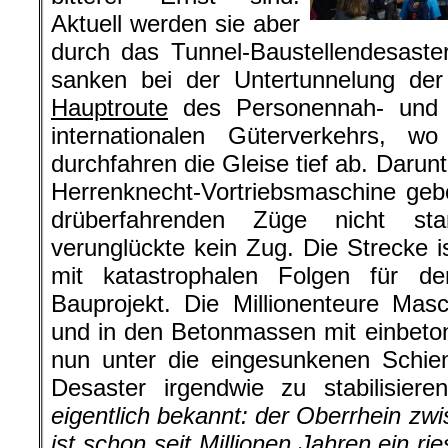
Aktuell werden sie aber
durch das Tunnel-Baustellendesaster
sanken bei der Untertunnelung de
Hauptroute
des Personennah- und 
internationalen Güterverkehrs, w
durchfahren die Gleise tief ab. Darunte
Herrenknecht-Vortriebsmaschine geb
drüberfahrenden Züge nicht st
verunglückte kein Zug. Die Strecke i
mit katastrophalen Folgen für d
Bauprojekt. Die Millionenteure Ma
und in den Betonmassen mit einbeton
nun unter die eingesunkenen Schi
Desaster irgendwie zu stabilisie
eigentlich bekannt: der Oberrhein zw
ist schon seit Millionen Jahren ein r