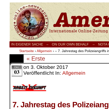
Internationale Onlinezeitung für Frieden
IN EIGENER SACHE
–
ON OUR OWN BEHALF –
NOTA
Startseite
›
Allgemein
›
– 7. Jahrestag des Polizeiangriffs 
« Erste
on
3. Oktober 2017
Okt.
03
Veröffentlicht In:
Allgemein
7. Jahrestag des Polizeiangr