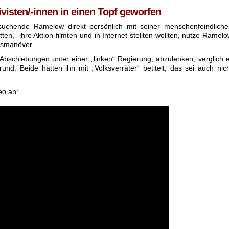
ivisten/-innen in einen Topf geworfen
uchende Ramelow direkt persönlich mit seiner menschenfeindliche
tten, ihre Aktion filmten und in Internet stellten wollten, nutze Ramel
gsmanöver.
bschiebungen unter einer „linken“ Regierung, abzulenken, verglich 
und: Beide hätten ihn mit „Volksverräter“ betitelt, das sei auch nic
eo an: