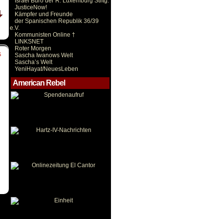
Israel Büro der R. Luxemburg Stiftg.
JusticeNow!
Kämpfer und Freunde
der Spanischen Republik 36/39
e.V.
Kommunisten Online †
LINKSNET
Roter Morgen
S
Sascha Iwanows Welt
Sascha’s Welt
YeniHayat/NeuesLeben
American Rebel