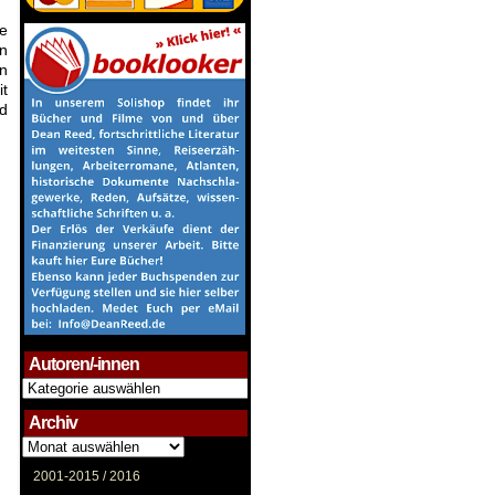
e
n
en
it
d
Autoren/-innen
Autoren/-
innen
Archiv
Archiv
2001-2015 /
2016