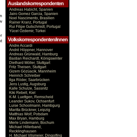
Auslandskorrespondenten
Andreas Habicht, Spanien
Jairo Gomez Garcia, Spanien
n
Noel Nascimento, Brasilien
ow
Rainer Kranz, Portugal
Rui Filipe Gutschmidt, Portugal
Yücel Özdemir, Türkei
er
Volkskorrespondenten/innen
ht
Andre Accardi
André Höppner, Hannover
Andreas Grünwald, Hamburg
Bastian Reichardt, Königswinter
Diethard Möller, Stuttgart
Fritz Theisen, Stuttgart
Gizem Gözüacik, Mannheim
Heinrich Schreiber
Ilga Röder, Saarbrücken
Jens Lustig, Augsburg
Kalle Schulze, Sassnitz
Kiki Rebell, Kiel
K-M. Luettgen, Remscheid
Leander Sukov, Ochsenfurt
Luise Schoolmann, Hambgurg
Maritta Brückner, Leipzig
Matthias Wolf, Potsdam
Max Bryan, Hamburg
Merle Lindemann, Bochum
Michael Hillerband,
Recklinghausen
H. Michael Vilsmeier, Dingolfing