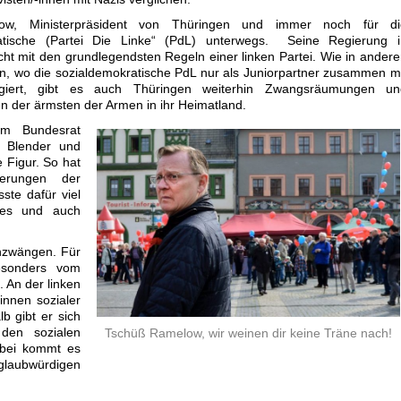
w, Ministerpräsident von Thüringen und immer noch für di
atische (Partei Die Linke“ (PdL) unterwegs. Seine Regierung i
cht mit den grundlegendsten Regeln einer linken Partei. Wie in ander
, wo die sozialdemokratische PdL nur als Juniorpartner zusammen m
iert, gibt es auch Thüringen weiterhin Zwangsräumungen un
 der ärmsten der Armen in ihr Heimatland.
im Bundesrat
r Blender und
 Figur. So hat
ierungen der
te dafür viel
lkes und auch
chzwängen. Für
esonders vom
. An der linken
-innen sozialer
b gibt er sich
den sozialen
Tschüß Ramelow, wir weinen dir keine Träne nach!
abei kommt es
glaubwürdigen