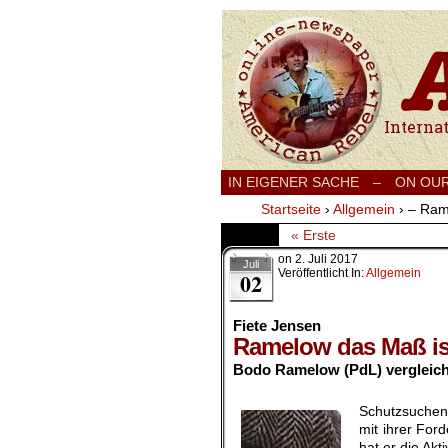
International
IN EIGENER SACHE
–
ON OU
Startseite
›
Allgemein
›
– Ram
« Erste
on
2. Juli 2017
Juli
Veröffentlicht In:
Allgemein
02
Fiete Jensen
Ramelow das Maß ist
Bodo Ramelow (PdL) vergleicht
.
Schutzsuchen
mit ihrer For
hat er die Akt