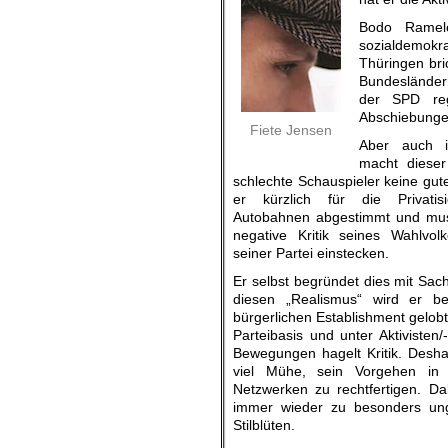
Bodo Ramelo
sozialdemokr
Thüringen bri
Bundesländern
der SPD reg
Abschiebungen
Fiete Jensen
Aber auch 
macht diese
schlechte Schauspieler keine gute
er kürzlich für die Privatis
Autobahnen abgestimmt und muss
negative Kritik seines Wahlvo
seiner Partei einstecken.
Er selbst begründet dies mit Sa
diesen „Realismus“ wird er b
bürgerlichen Establishment gelobt
Parteibasis und unter Aktivisten/
Bewegungen hagelt Kritik. Deshal
viel Mühe, sein Vorgehen in 
Netzwerken zu rechtfertigen. D
immer wieder zu besonders un
Stilblüten.
.