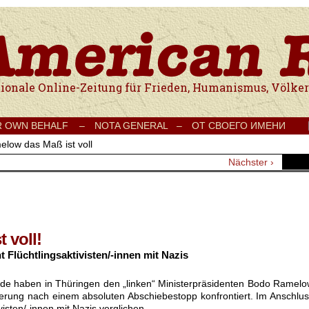
e Onlinezeitung für Frieden, Humanismus, Völkerverständigung und Kul
R OWN BEHALF –
NOTA GENERAL –
ОТ СВОЕГО ИМЕНИ
elow das Maß ist voll
Nächster ›
 voll!
 Flüchtlingsaktivisten/-innen mit Nazis
de haben in Thüringen den „linken“ Ministerpräsidenten Bodo Ramel
derung nach einem absoluten Abschiebestopp konfrontiert. Im Anschlu
ivisten/-innen mit Nazis verglichen.