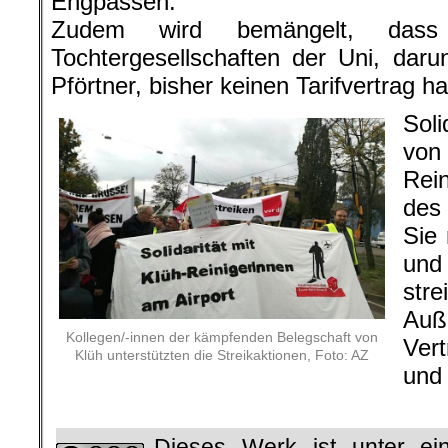
Engpässen.
Zudem wird bemängelt, dass M
Tochtergesellschaften der Uni, daru
Pförtner, bisher keinen Tarifvertrag h
Sol
von
Rei
des
Sie
un
str
Auß
Kollegen/-innen der kämpfenden Belegschaft von
Ver
Klüh unterstützten die Streikaktionen, Foto: AZ
und 
.
Dieses Werk ist unter e