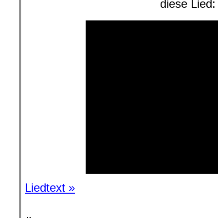
diese Lied:
Liedtext »
.