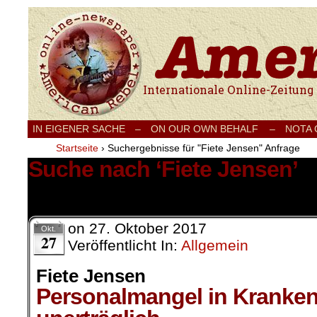
Internationale Onlinezeitung für Frieden
IN EIGENER SACHE
–
ON OUR OWN BEHALF –
NOTA
Startseite
›
Suchergebnisse für "Fiete Jensen" Anfrage
Suche nach ‘Fiete Jensen’
97 Ergebnisse.
on
27. Oktober 2017
Okt.
27
Veröffentlicht In:
Allgemein
Fiete Jensen
Personalmangel in Kranke