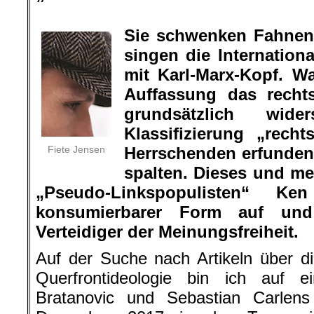
.
Sie schwenken Fahnen 
singen die Internation
mit Karl-Marx-Kopf. W
Auffassung das recht
grundsätzlich wid
Klassifizierung „rec
Fiete Jensen
Herrschenden erfunden
spalten. Dieses und m
„Pseudo-Linkspopulisten“ K
konsumierbarer Form auf und
Verteidiger der Meinungsfreiheit.
Auf der Suche nach Artikeln über d
Querfrontideologie bin ich auf e
Bratanovic und Sebastian Carlen