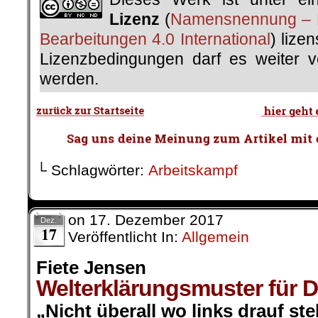
Lizenz
(
Namensnennung – N
Bearbeitungen 4.0 International
) lize
Lizenzbedingungen darf es weiter ver
werden.
└ Schlagwörter:
Arbeitskampf
on
17. Dezember 2017
Dez.
17
Veröffentlicht In:
Allgemein
Fiete Jensen
Welterklärungsmuster für 
„Nicht überall wo links drauf steh