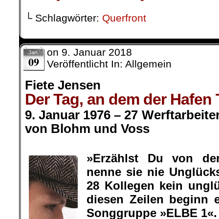
└ Schlagwörter:
Querfront
on
9. Januar 2018
Jan.
09
Veröffentlicht In: Allgemein
Fiete Jensen
Der Tag, an dem der Hafen 
9. Januar 1976 – 27 Werftarbeite
von Blohm und Voss
.
»Erzählst Du von d
nenne sie nie Unglücks
28 Kollegen kein unglüc
diesen Zeilen beginn 
Songgruppe »ELBE 1«.