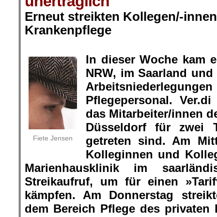
unerträglich
Erneut streikten Kollegen/-inne
Krankenpflege
.
In dieser Woche kam e
NRW, im Saarland und 
Arbeitsniederl
Pflegepersonal. Ver.di
das Mitarbeiter/innen d
Düsseldorf für zwei
Fiete Jensen
getreten sind. Am Mi
Kolleginnen und Kolle
Marienhausklinik im saarländ
Streikaufruf, um für einen »Tari
kämpfen. Am Donnerstag streikt
dem Bereich Pflege des privaten