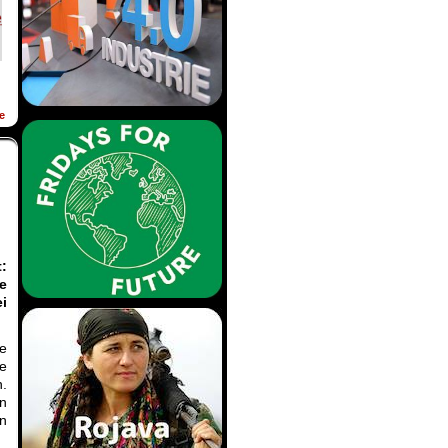
e
:
e
ei
ie
e
n.
in
en