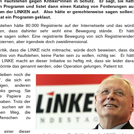
on #aufstehen gegen Kritiker*innen in Schutz. Er sagt, sie hätt
in Programm und listet dann einen Katalog von Forderungen au
m der LINKEN auf. Also hätte er gerechterweise sagen sollen
at ein Programm geklaut.
stehen hätte 80.000 Registrierte auf der Internetseite und das wür
en, dass dahinter sehr wohl eine Bewegung stände. Er hätt
e sagen sollen: Eine registrierte Bewegung von sich Registrierende
piernen, aber irgendwie doch zweidimensional.
Kritik, dass die LINKE nicht mitmache, würde doch beweisen, dass d
dnis von #aufstehen, keine Partei sein zu wollen, richtig sei. Er hät
 LINKE macht an dieser Initiative so heftig mit, dass sie leider dar
önnte das genannt werden, oder Operation gelungen, Patient tot.
leiben noch die
n“, die sich ein
igen, anderen
inks genug. Sie
ne Papiere zu
haben. Trotz der
, suchen wir im
inen Weg, die
Menschen zu
 einer dieser