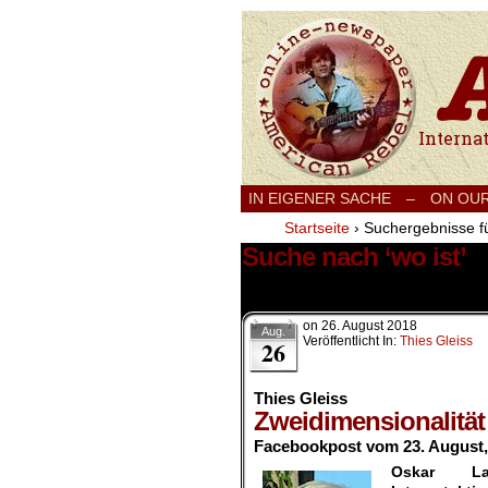
International
IN EIGENER SACHE
–
ON OU
Startseite
›
Suchergebnisse fü
Suche nach ‘wo ist’
15 Ergebnisse.
on
26. August 2018
Aug.
Veröffentlicht In:
Thies Gleiss
26
Thies Gleiss
Zweidimensionalität
Facebookpost vom 23. August,
Oskar La