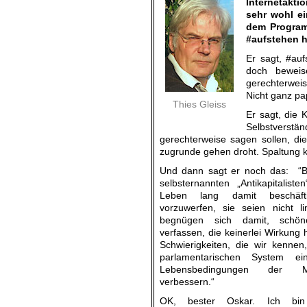
Internetakti
sehr wohl e
dem Program
#aufstehen h
Er sagt, #auf
doch beweis
gerechterweis
Nicht ganz pa
Thies Gleiss
Er sagt, die 
Selbstverstän
gerechterweise sagen sollen, die
zugrunde gehen droht. Spaltung k
Und dann sagt er noch das: “B
selbsternannten „Antikapitaliste
Leben lang damit beschäft
vorzuwerfen, sie seien nicht l
begnügen sich damit, schö
verfassen, die keinerlei Wirkung 
Schwierigkeiten, die wir kennen
parlamentarischen System e
Lebensbedingungen der 
verbessern.“
OK, bester Oskar. Ich bin