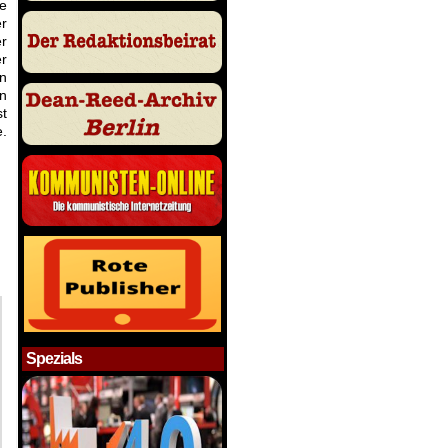
ie
er
er
er
on
en
st
e.
Spezials