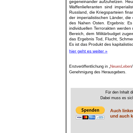
gegeneinander aufzuhetzen. Heut
Waffenlieferanten sind imperial
Russland, die Kriegsparteien fina
der imperialistischen Länder, die
des Nahen Osten. Ergebnis: Es i
individuellen Terrorakten werden
Bereich, dem Militärbudget zugew
das Ergebnis Tod, Flucht, Schmer
Es ist das Produkt des kapitalist
hier geht es weiter »
Erstveröffentlichung in „
NeuesLeben
/
Genehmigung des Herausgebers.
Für den Inhalt d
Dabei muss es sich
Auch linke
und auch k