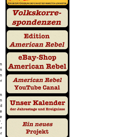
n
n
en
er
nn
en
il
te
ie
“,
er
r