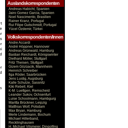
Auslandskorrespondenten
Andreas Habicht, Spanien
Jairo Gomez Garcia, Spanien
Noel Nascimento, Brasilien
Rainer Kranz, Portugal
rt
Rui Filipe Gutschmidt, Portugal
e
Yücel Özdemir, Türkei
r
Volkskorrespondenten/innen
es
Andre Accardi
r
André Höppner, Hannover
ei
Andreas Grünwald, Hamburg
nd
Bastian Reichardt, Königswinter
Diethard Möller, Stuttgart
Fritz Theisen, Stuttgart
Gizem Gözüacik, Mannheim
er
Heinrich Schreiber
d
Ilga Röder, Saarbrücken
Jens Lustig, Augsburg
Kalle Schulze, Sassnitz
Kiki Rebell, Kiel
es
K-M. Luettgen, Remscheid
Leander Sukov, Ochsenfurt
Luise Schoolmann, Hambgurg
Maritta Brückner, Leipzig
Matthias Wolf, Potsdam
Max Bryan, Hamburg
Merle Lindemann, Bochum
Michael Hillerband,
Recklinghausen
H. Michael Vilsmeier, Dingolfing