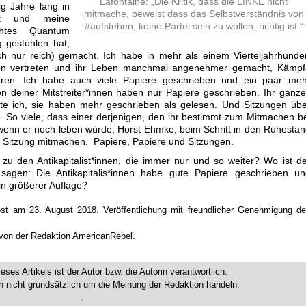
Lafontaine: „Die Kritik, dass die LINKE nicht
ßig Jahre lang in
mitmache, beweist dass das Selbstverständnis von
tet und meine
#aufstehen, keine Partei sein zu wollen, richtig ist.“
chtes Quantum
 gestohlen hat,
auch nur reich) gemacht. Ich habe in mehr als einem Vierteljahrhunde
innen vertreten und ihr Leben manchmal angenehmer gemacht, Kämpf
ren. Ich habe auch viele Papiere geschrieben und ein paar meh
n deiner Mitstreiter*innen haben nur Papiere geschrieben. Ihr ganz
e ich, sie haben mehr geschrieben als gelesen. Und Sitzungen übe
 So viele, dass einer derjenigen, den ihr bestimmt zum Mitmachen b
wenn er noch leben würde, Horst Ehmke, beim Schritt in den Ruhesta
ne Sitzung mitmachen. Papiere, Papiere und Sitzungen.
 zu den Antikapitalist*innen, die immer nur und so weiter? Wo ist d
sagen: Die Antikapitalis*innen habe gute Papiere geschrieben un
in größerer Auflage?
ost am 23. August 2018. Veröffentlichung mit freundlicher Genehmigung d
t von der Redaktion AmericanRebel.
ieses Artikels ist der Autor bzw. die Autorin verantwortlich.
 nicht grundsätzlich um die Meinung der Redaktion handeln.
.