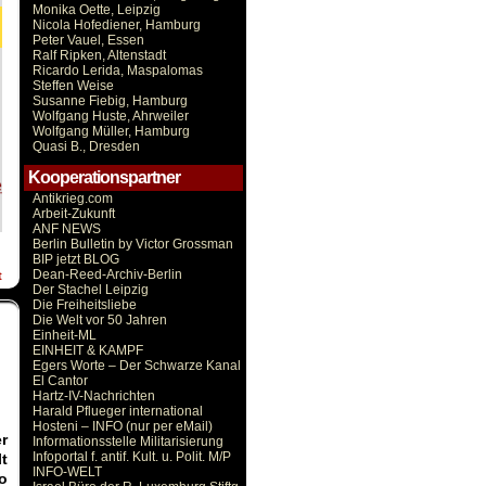
Monika Oette, Leipzig
Nicola Hofediener, Hamburg
Peter Vauel, Essen
Ralf Ripken, Altenstadt
Ricardo Lerida, Maspalomas
Steffen Weise
Susanne Fiebig, Hamburg
Wolfgang Huste, Ahrweiler
Wolfgang Müller, Hamburg
Quasi B., Dresden
Kooperationspartner
Antikrieg.com
Arbeit-Zukunft
ANF NEWS
Berlin Bulletin by Victor Grossman
BIP jetzt BLOG
Dean-Reed-Archiv-Berlin
t
Der Stachel Leipzig
Die Freiheitsliebe
Die Welt vor 50 Jahren
Einheit-ML
EINHEIT & KAMPF
Egers Worte – Der Schwarze Kanal
El Cantor
Hartz-IV-Nachrichten
Harald Pflueger international
Hosteni – INFO (nur per eMail)
er
Informationsstelle Militarisierung
Infoportal f. antif. Kult. u. Polit. M/P
t
INFO-WELT
o