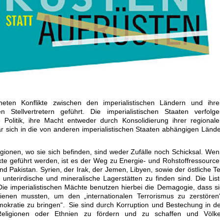
eten Konflikte zwischen den imperialistischen Ländern und ihre
 Stellvertretern geführt. Die imperialistischen Staaten verfolge
e Politik, ihre Macht entweder durch Konsolidierung ihrer regional
 sich in die von anderen imperialistischen Staaten abhängigen Länd
egionen, wo sie sich befinden, sind weder Zufälle noch Schicksal. We
kte geführt werden, ist es der Weg zu Energie- und Rohstoffressourc
d Pakistan. Syrien, der Irak, der Jemen, Libyen, sowie der östliche Te
 unterirdische und mineralische Lagerstätten zu finden sind. Die Lis
Die imperialistischen Mächte benutzen hierbei die Demagogie, dass s
dienen mussten, um den „internationalen Terrorismus zu zerstören
mokratie zu bringen“. Sie sind durch Korruption und Bestechung in d
eligionen oder Ethnien zu fördern und zu schaffen und Völke