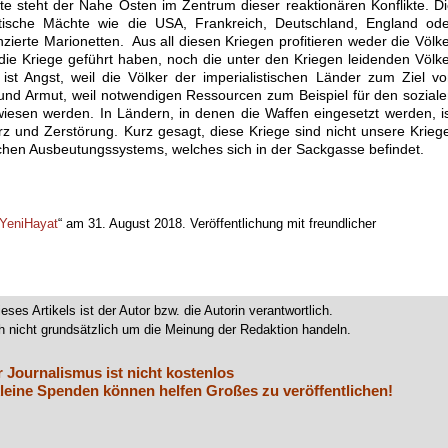
e steht der Nahe Osten im Zentrum dieser reaktionären Konflikte. D
istische Mächte wie die USA, Frankreich, Deutschland, England od
nzierte Marionetten. Aus all diesen Kriegen profitieren weder die Völk
 die Kriege geführt haben, noch die unter den Kriegen leidenden Völk
st Angst, weil die Völker der imperialistischen Länder zum Ziel v
 und Armut, weil notwendigen Ressourcen zum Beispiel für den sozial
iesen werden. In Ländern, in denen die Waffen eingesetzt werden, i
z und Zerstörung. Kurz gesagt, diese Kriege sind nicht unsere Krieg
ischen Ausbeutungssystems, welches sich in der Sackgasse befindet.
YeniHayat
“ am 31. August 2018. Veröffentlichung mit freundlicher
.
ieses Artikels ist der Autor bzw. die Autorin verantwortlich.
 nicht grundsätzlich um die Meinung der Redaktion handeln.
r Journalismus ist nicht kostenlos
leine Spenden können helfen Großes zu veröffentlichen!