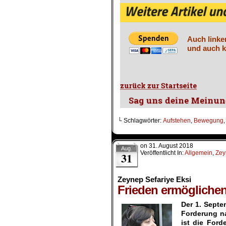
Auch linke
und auch k
└ Schlagwörter:
Aufstehen
,
Bewegung
on
31. August 2018
Aug.
Veröffentlicht In:
Allgemein
,
Zey
31
Zeynep Sefariye Eksi
Frieden ermöglichen
Der 1. Septe
Forderung na
ist die For