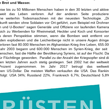
ie Brot und Wasser.
se bis zu 50 Millionen Menschen haben in den 30 letzten und aktiv
tweit das Leben verloren. Auf der anderen Seite produziere
ne weiterhin Todesmaschinen mit der neuesten Technologie. „Di
kunft werden ohne Soldaten vor Ort geführt, zum Beispiel mit Drohne
rn und U-Booten“ sagen Generäle und Offiziere vor laufenden Kamer
ich zu Werbenden für Rheinmetall, Heckler und Koch und Konsorten
 deren Perspektive stimmen, wenn die Bomben weit entfernt vo
den explodieren und die Leichenberge nicht in unsere Augen dring
verloren fast 80.000 Menschen im Afghanistan-Krieg ihre Leben, 655.0
 Jahr 2003 begann und 600.000 Menschen im Syrien-Krieg, der seit
enschen, fast die Hälfte der Bevölkerung Syriens, ist auf der Flucht. D
ür Flüchtlinge geworden. Parallel zu der Anzahl der Kriegsopfer sind d
en letzten Jahren auch stetig gestiegen. Seit 2002 hat der weltwei
rozent zugenommen. Im Jahr 2017 betrugt das weltweit
onen US-Dollar. Die meisten Waffen verkaufen die USA. Das Rankin
e folgt: USA 34%; Russland 22%, Frankreich 6,7%; Deutschland 5,8