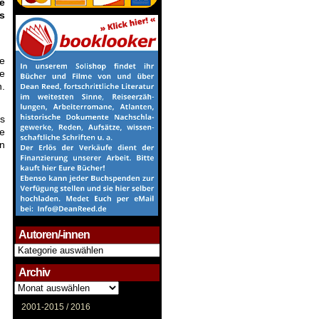
e
s
:
de
e
n.
as
te
an
Autoren/-innen
Autoren/-
innen
Archiv
Archiv
2001-2015 /
2016