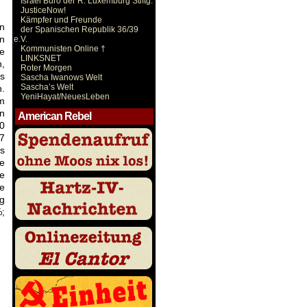
Israel Büro der R. Luxemburg Stiftg.
JusticeNow!
Kämpfer und Freunde
en
der Spanischen Republik 36/39
n
e.V.
Kommunisten Online †
e
LINKSNET
n,
Roter Morgen
as
Sascha Iwanows Welt
Sascha’s Welt
.
YeniHayat/NeuesLeben
m
en
American Rebel
00
 7
as
ie
te
e
g
%;