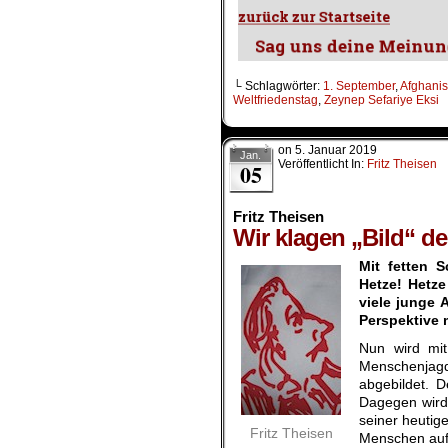
└ Schlagwörter:
1. September
,
Afghanis
Weltfriedenstag
,
Zeynep Sefariye Eksi
on
5. Januar 2019
Jan.
Veröffentlicht In:
Fritz Theisen
05
Fritz Theisen
Wir klagen „Bild“ d
Mit fetten S
Hetze! Hetze
viele junge 
Perspektive 
Nun wird mit
Menschenjagd
abgebildet. D
Dagegen wird 
seiner heutige
Fritz Theisen
Menschen auf 