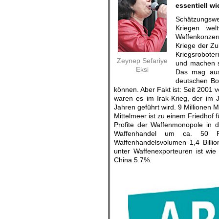
essentiell w
Schätzungswei
Kriegen wel
Waffenkonzer
Kriege der Zu
Kriegsrobote
Zeynep Sefariye
und machen s
Eksi
Das mag aus
deutschen Bo
können. Aber Fakt ist: Seit 2001 
waren es im Irak-Krieg, der im
Jahren geführt wird. 9 Millionen M
Mittelmeer ist zu einem Friedhof f
Profite der Waffenmonopole in d
Waffenhandel um ca. 50 P
Waffenhandelsvolumen 1,4 Billi
unter Waffenexporteuren ist wi
China 5.7%.