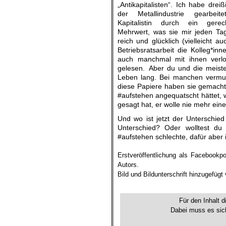
„Antikapitalisten“. Ich habe drei
der Metallindustrie gearbei
Kapitalistin durch ein gere
Mehrwert, was sie mir jeden Tag
reich und glücklich (vielleicht 
Betriebsratsarbeit die Kolleg*
auch manchmal mit ihnen verlo
gelesen. Aber du und die meiste
Leben lang. Bei manchen vermut
diese Papiere haben sie gemacht.
#aufstehen angequatscht hättet, 
gesagt hat, er wolle nie mehr ei
Und wo ist jetzt der Unterschied
Unterschied? Oder wolltest du 
#aufstehen schlechte, dafür aber 
.
Erstveröffentlichung als Facebookp
Autors.
Bild und Bildunterschrift hinzugefüg
.
Für den Inhalt d
Dabei muss es sich