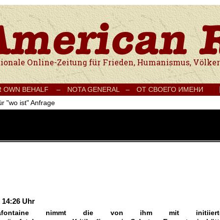
e Onlinezeitung für Frieden, Humanismus, Völkerverständigung und Kul
R OWN BEHALF –
NOTA GENERAL –
ОТ СВОЕГО ИМЕНИ
r "wo ist" Anfrage
 14:26 Uhr
fontaine nimmt die von ihm mit initiiert