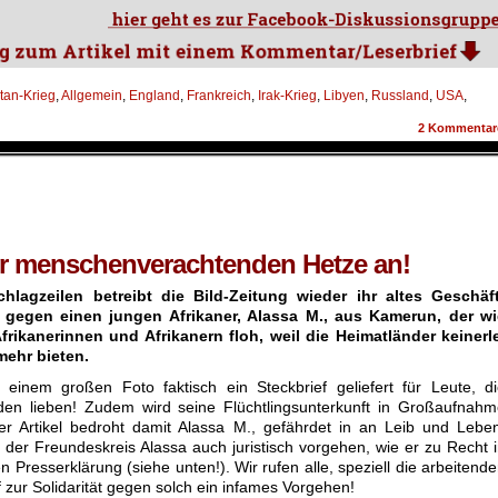
tan-Krieg
,
Allgemein
,
England
,
Frankreich
,
Irak-Krieg
,
Libyen
,
Russland
,
USA
,
2
Kommentar
er menschenverachtenden Hetze an!
chlagzeilen betreibt die Bild-Zeitung wieder ihr altes Geschäft
 gegen einen jungen Afrikaner, Alassa M., aus Kamerun, der wi
Afrikanerinnen und Afrikanern floh, weil die Heimatländer keinerl
mehr bieten.
 einem großen Foto faktisch ein Steckbrief geliefert für Leute, d
en lieben! Zudem wird seine Flüchtlingsunterkunft in Großaufnahm
er Artikel bedroht damit Alassa M., gefährdet in an Leib und Lebe
der Freundeskreis Alassa auch juristisch vorgehen, wie er zu Recht 
n Presserklärung (siehe unten!). Wir rufen alle, speziell die arbeitend
zur Solidarität gegen solch ein infames Vorgehen!